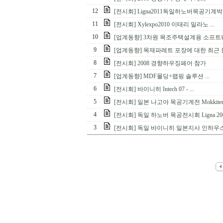
12
[전시회] Ligna2011독일하노버목공기계
11
[전시회] Xylexpo2010 이태리 밀라노 ...
10
[업계동향] 3차원 목조주택설계용 소프트웨어
9
[업계동향] 목재파레트 포장에 대한 최근
8
[전시회] 2008 경향하우징페어 참가
7
[업계동향] MDF몰딩+랩핑 솔루션 ...
6
[전시회] 바이니히 Intech 07 - ...
5
[전시회] 일본 나고야 목공기계전 Mokkiten .
4
[전시회] 독일 하노버 목공전시회 Ligna 20
3
[전시회] 독일 바이니히 일본지사 인하우스쑈