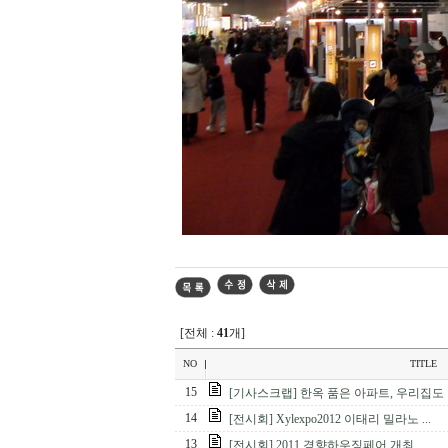
[전체 :
41
개]
NO
TITLE
15
[기사스크랩] 한옥 품은 아파트, 우리집도 한
14
[전시회] Xylexpo2012 이태리 밀라노 ...
13
[전시회] 2011 경향하우징페어 개최