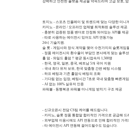
강력하고 안전한 플랫폼 제공을 약속드리며 고급 보호, 
토지노 - 스포츠 인플레이 및 트렌드에 맞는 다양한 미니
카지노 - 온라인 / 오프라인 업체별 최적화된 솔루션 제공.
- 충분히 검증된 정품 밴더로 안정화 되어있는 API를 제공
- 따로 사용하는 에이전시 있어도 API 연동가능
24시 기술지원.
슬 롯 - 게임사와 정식 계약을 맺어 수천가지의 슬롯게임들
- 정품 에이전시의 환수율이 부담인 본사에게 맞는 솔루션
홀 덤 - 와일드 홀덤 !! 평균 동시접속자 1,500명
- 한국, 영국, 일본, 중국, 베트남 5개 국어 지원
- 국내 최다 유저 보유, 한국 맞춤형 간편 베팅 시스템
- 하프 베팅과 기존 홀덤식 베팅의 조화
- 기다림 없는 입장, 베팅시간 7초로 국내 맞춤형 빠른게임
- AI 없는 100% 실유저 인증
파워볼 - 동행복권 파워볼 미니게임 받치기 구조 제공
- 신규오픈시 전담 CS팀 케어를 해드립니다.
- 카지노, 슬롯 정품 통합알 합리적인 가격으로 공급해 드
- 외부업체 이용시에도 API 연동으로 인해 합리적인 가
- 타 에이전시 API 연동해 걸어드릴수도 있습니다.