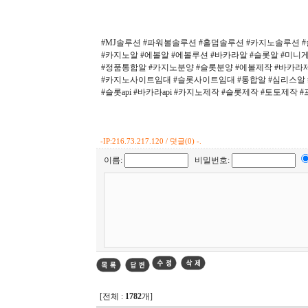
#MJ솔루션 #파워볼솔루션 #홀덤솔루션 #카지노솔루션 
#카지노알 #에볼알 #에볼루션 #바카라알 #슬롯알 #미니
#정품통합알 #카지노분양 #슬롯분양 #에볼제작 #바카라
#카지노사이트임대 #슬롯사이트임대 #통합알 #심리스알 #
#슬롯api #바카라api #카지노제작 #슬롯제작 #토토제
-
IP:216.73.217.120 / 덧글(0) -.
이름:
비밀번호:
[전체 :
1782
개]