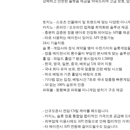
강력하고 안전한 플랫폼 제공을 약속드리며 고급 보호, 
토지노 - 스포츠 인플레이 및 트렌드에 맞는 다양한 미니
카지노 - 온라인 / 오프라인 업체별 최적화된 솔루션 제공.
- 충분히 검증된 정품 밴더로 안정화 되어있는 API를 제공
- 따로 사용하는 에이전시 있어도 API 연동가능
24시 기술지원.
슬 롯 - 게임사와 정식 계약을 맺어 수천가지의 슬롯게임들
- 정품 에이전시의 환수율이 부담인 본사에게 맞는 솔루션
홀 덤 - 와일드 홀덤 !! 평균 동시접속자 1,500명
- 한국, 영국, 일본, 중국, 베트남 5개 국어 지원
- 국내 최다 유저 보유, 한국 맞춤형 간편 베팅 시스템
- 하프 베팅과 기존 홀덤식 베팅의 조화
- 기다림 없는 입장, 베팅시간 7초로 국내 맞춤형 빠른게임
- AI 없는 100% 실유저 인증
파워볼 - 동행복권 파워볼 미니게임 받치기 구조 제공
- 신규오픈시 전담 CS팀 케어를 해드립니다.
- 카지노, 슬롯 정품 통합알 합리적인 가격으로 공급해 드
- 외부업체 이용시에도 API 연동으로 인해 합리적인 가
- 타 에이전시 API 연동해 걸어드릴수도 있습니다.