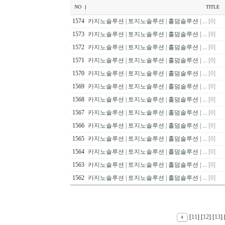
NO
TITLE
1574
카지노솔루션 | 토지노솔루션 | 홀덤솔루션 | ...
[0]
1573
카지노솔루션 | 토지노솔루션 | 홀덤솔루션 | ...
[0]
1572
카지노솔루션 | 토지노솔루션 | 홀덤솔루션 | ...
[0]
1571
카지노솔루션 | 토지노솔루션 | 홀덤솔루션 | ...
[0]
1570
카지노솔루션 | 토지노솔루션 | 홀덤솔루션 | ...
[0]
1569
카지노솔루션 | 토지노솔루션 | 홀덤솔루션 | ...
[0]
1568
카지노솔루션 | 토지노솔루션 | 홀덤솔루션 | ...
[0]
1567
카지노솔루션 | 토지노솔루션 | 홀덤솔루션 | ...
[0]
1566
카지노솔루션 | 토지노솔루션 | 홀덤솔루션 | ...
[0]
1565
카지노솔루션 | 토지노솔루션 | 홀덤솔루션 | ...
[0]
1564
카지노솔루션 | 토지노솔루션 | 홀덤솔루션 | ...
[0]
1563
카지노솔루션 | 토지노솔루션 | 홀덤솔루션 | ...
[0]
1562
카지노솔루션 | 토지노솔루션 | 홀덤솔루션 | ...
[0]
[
11
] [
12
] [
13
] 