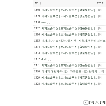
NO
TITLE
1340
카지노솔루션 | 토지노솔루션 | 정품통합알 | ...
[0]
1339
카지노솔루션 | 토지노솔루션 | 정품통합알 | ...
[0]
1338
aaaa
[0]
1337
카지노솔루션 | 토지노솔루션 | 정품통합알 | ...
[0]
1336
카지노솔루션 | 토지노솔루션 | 정품통합알 | ...
[0]
1335
마사지사이트 대광자유시간 - 자유시간 관리 서비스와 
1334
카지노솔루션 | 토지노솔루션 | 홀덤솔루션 | ...
[0]
1333
카지노솔루션 | 토지노솔루션 | 정품통합알 | ...
[0]
1332
dddd
[0]
1331
카지노솔루션 | 토지노솔루션 | 정품통합알 | ...
[0]
1330
마사지 대광자유시간 - 자유로운 시간 관리의 ...
[0]
1329
카지노솔루션 | 토지노솔루션 | 정품통합알 | ...
[0]
1328
카지노솔루션 | 토지노솔루션 | 홀덤솔루션 | ...
[0]
[
31
] [
32
] [
33
] 