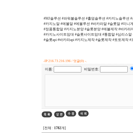
#MJ솔루션 #파워볼솔루션 #홀덤솔루션 #카지노솔루션 
#카지노알 #에볼알 #에볼루션 #바카라알 #슬롯알 #미니
#정품통합알 #카지노분양 #슬롯분양 #에볼제작 #바카라
#카지노사이트임대 #슬롯사이트임대 #통합알 #심리스알 #
#슬롯api #바카라api #카지노제작 #슬롯제작 #토토제
-
IP:216.73.216.196 / 덧글(0) -.
이름:
비밀번호:
[전체 :
1782
개]