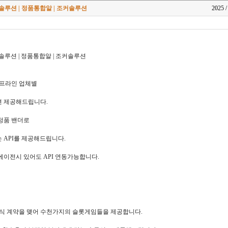
솔루션 | 정품통합알 | 조커솔루션
2025 
솔루션 | 정품통합알 | 조커솔루션
 오프라인 업체별
제공해드립니다.
품 밴더로
PI를 제공해드립니다.
전시 있어도 API 연동가능합니다.
와 정식 계약을 맺어 수천가지의 슬롯게임들을 제공합니다.