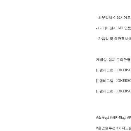
- 외부업체 이용시에도
- 타 에이전시 API 
- 가품알 및 총판홍보
개발실, 업체 문의환영
[[ 텔레그램 : JOKERSO
[[ 텔레그램 : JOKERSO
[[ 텔레그램 : JOKERSO
#슬롯api #바카라a
#홀덤솔루션 #카지노