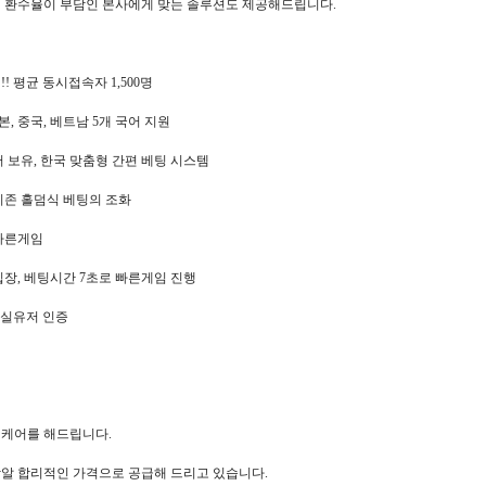
수율이 부담인 본사에게 맞는 솔루션도 제공해드립니다.
 !! 평균 동시접속자 1,500명
중국, 베트남 5개 국어 지원
, 한국 맞춤형 간편 베팅 시스템
 홀덤식 베팅의 조화
른게임
 베팅시간 7초로 빠른게임 진행
실유저 인증
 케어를 해드립니다.
합알 합리적인 가격으로 공급해 드리고 있습니다.