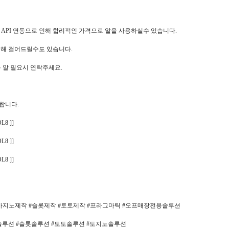
 API 연동으로 인해 합리적인 가격으로 알을 사용하실수 있습니다.
연동해 걸어드릴수도 있습니다.
용 알 필요시 연락주세요.
합니다.
L8 ]]
L8 ]]
L8 ]]
pi #카지노제작 #슬롯제작 #토토제작 #프라그마틱 #오프매장전용솔루션
솔루션 #슬롯솔루션 #토토솔루션 #토지노솔루션