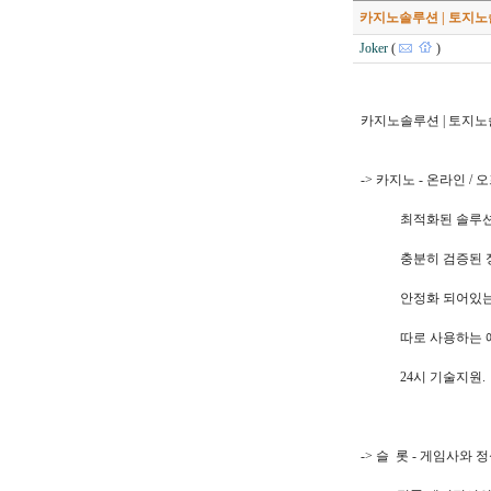
카지노솔루션 | 토지노
Joker
(
)
카지노솔루션 | 토지노
-> 카지노 - 온라인 /
최적화된 솔루션 
충분히 검증된 정
안정화 되어있는 A
따로 사용하는 에이
24시 기술지원.
-> 슬 롯 - 게임사