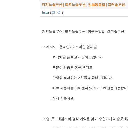
카지노솔루션 | 토지노솔루션 | 정품통합알 | 조커솔루션
Joker
(
)
카지노솔루션 | 토지노솔루션 | 정품통합알 | 조커솔루션
-> 카지노 - 온라인 / 오프라인 업체별
최적화된 솔루션 제공해드립니다.
충분히 검증된 정품 밴더로
안정화 되어있는 API를 제공해드립니다.
따로 사용하는 에이전시 있어도 API 연동가능합니
24시 기술지원.
-> 슬 롯 - 게임사와 정식 계약을 맺어 수천가지의 슬롯