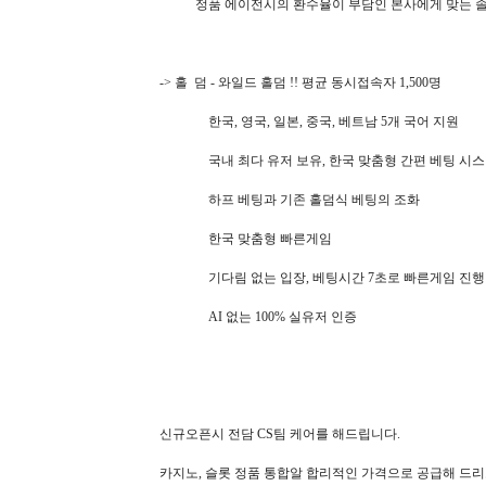
정품 에이전시의 환수율이 부담인 본사에게 맞는 솔
-> 홀 덤 - 와일드 홀덤 !! 평균 동시접속자 1,500명
한국, 영국, 일본, 중국, 베트남 5개 국어 지원
국내 최다 유저 보유, 한국 맞춤형 간편 베팅 시
하프 베팅과 기존 홀덤식 베팅의 조화
한국 맞춤형 빠른게임
기다림 없는 입장, 베팅시간 7초로 빠른게임 진행
AI 없는 100% 실유저 인증
신규오픈시 전담 CS팀 케어를 해드립니다.
카지노, 슬롯 정품 통합알 합리적인 가격으로 공급해 드