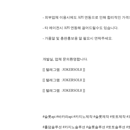
- 외부업체 이용시에도 API 연동으로 인해 합리적인 가
- 타 에이전시 API 연동해 걸어드릴수도 있습니다.
- 가품알 및 총판홍보용 알 필요시 연락주세요.
개발실, 업체 문의환영합니다.
[[ 텔레그램 : JOKERSOL8 ]]
[[ 텔레그램 : JOKERSOL8 ]]
[[ 텔레그램 : JOKERSOL8 ]]
#슬롯api #바카라api #카지노제작 #슬롯제작 #토토제
#홀덤솔루션 #카지노솔루션 #슬롯솔루션 #토토솔루션 