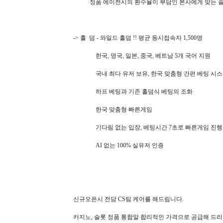
정품 에이전시의 환수율이 부담인 본사에게 맞는 솔
-> 홀 덤 - 와일드 홀덤 !! 평균 동시접속자 1,500명
한국, 영국, 일본, 중국, 베트남 5개 국어 지원
국내 최다 유저 보유, 한국 맞춤형 간편 베팅 시
하프 베팅과 기존 홀덤식 베팅의 조화
한국 맞춤형 빠른게임
기다림 없는 입장, 베팅시간 7초로 빠른게임 진행
AI 없는 100% 실유저 인증
신규오픈시 전담 CS팀 케어를 해드립니다.
카지노, 슬롯 정품 통합알 합리적인 가격으로 공급해 드