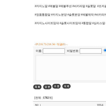
#카지노알 #에볼알 #에볼루션 #바카라알 #슬롯알 #조
#정품통합알 #카지노분양 #슬롯분양 #에볼제작 #바카라
#카지노사이트임대 #슬롯사이트임대 #통합알 #심리스알 #
-
IP:216.73.216.56 / 덧글(0) -.
이름:
비밀번호:
[전체 :
1782
개]
NO
TITLE