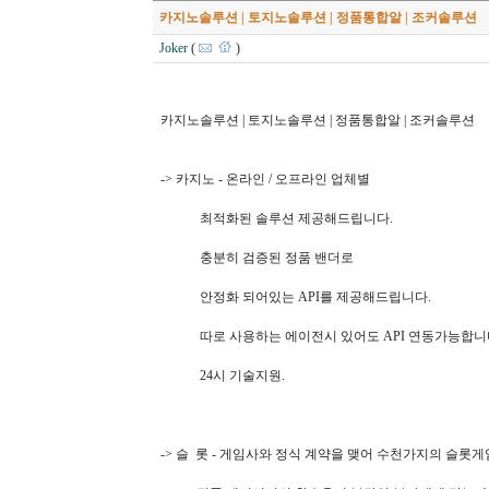
카지노솔루션 | 토지노솔루션 | 정품통합알 | 조커솔루션
Joker
(
)
카지노솔루션 | 토지노솔루션 | 정품통합알 | 조커솔루션
-> 카지노 - 온라인 / 오프라인 업체별
최적화된 솔루션 제공해드립니다.
충분히 검증된 정품 밴더로
안정화 되어있는 API를 제공해드립니다.
따로 사용하는 에이전시 있어도 API 연동가능합니
24시 기술지원.
-> 슬 롯 - 게임사와 정식 계약을 맺어 수천가지의 슬롯