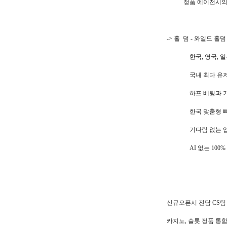
정품 에이전시의 환
-> 홀 덤 - 와일드 홀덤
한국, 영국, 일본, 
국내 최다 유저 보유
하프 베팅과 기존
한국 맞춤형 빠
기다림 없는 입장,
AI 없는 100% 
신규오픈시 전담 CS팀
카지노, 슬롯 정품 통