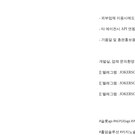
- 외부업체 이용시에도
- 타 에이전시 API 
- 가품알 및 총판홍보
개발실, 업체 문의환영
[[ 텔레그램 : JOKERSO
[[ 텔레그램 : JOKERSO
[[ 텔레그램 : JOKERSO
#슬롯api #바카라a
#홀덤솔루션 #카지노