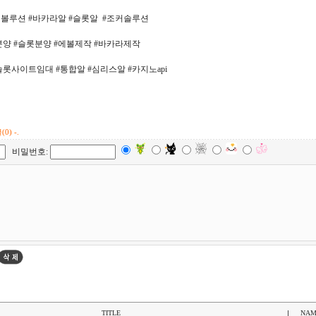
에볼루션 #바카라알 #슬롯알 #조커솔루션
분양 #슬롯분양 #에볼제작 #바카라제작
롯사이트임대 #통합알 #심리스알 #카지노api
(0) -.
비밀번호:
TITLE
NAM