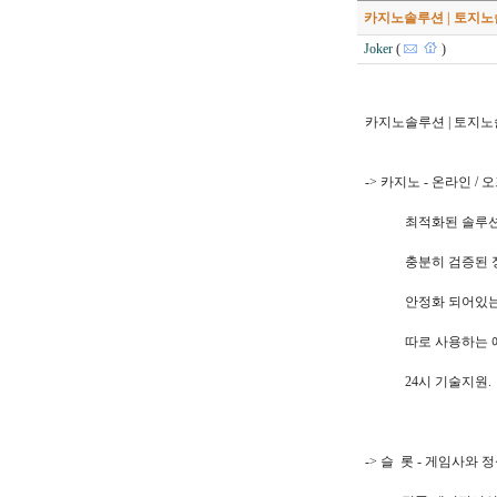
카지노솔루션 | 토지노
Joker
(
)
카지노솔루션 | 토지노
-> 카지노 - 온라인 /
최적화된 솔루션 
충분히 검증된 정
안정화 되어있는 A
따로 사용하는 에이
24시 기술지원.
-> 슬 롯 - 게임사