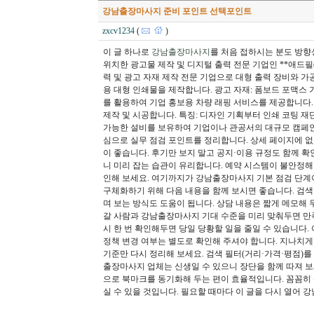
강남출장마사지 준비 포인트 선택포인트
zxcv1234
(
)
이 글 하나로
강남출장마사지
를 처음 접하시는 분도 방향
위치한 광고물 제작 및 디지털 출력 전문 기업인 **애드필(A
력 및 광고 자재 제작 전문 기업으로 대형 출력 장비와 가
용 대형 인쇄물을 제작합니다. 광고 자재: 폼보드 포맥스 
를 활용하여 기업 홍보용 차량 래핑 서비스를 제공합니다. 
제작 및 시공합니다. 특징: 디자인 기획부터 인쇄 코팅 재단
가능한 설비를 보유하여 기업이나 관공서의 대규모 캠페
심으로 실무 점검 포인트를 정리합니다. 상세 페이지에 없
이 좋습니다. 후기만 보지 말고 공지·이용 규정도 함께 
니 미리 잡는 습관이 유리합니다. 예약 시스템이 불안정해
인해 보세요. 여기까지가 강남출장마사지 기본 점검 단계
구체화하기 위해 다음 내용을 함께 보시면 좋습니다. 검색한
며 보는 방식도 도움이 됩니다. 상담 내용은 짧게 메모해 
갈 사람과 강남출장마사지 기대 수준을 미리 맞춰두면 만
시 한 번 확인해두면 당일 당황할 일을 줄일 수 있습니다
정책 변경 여부는 별도로 확인해 주셔야 합니다. 지나치게
기준만 다시 정리해 보세요. 검색 필터(거리·가격·평점)
출장마사지 업체는 신생일 수 있으니 장단을 함께 따져 
으로 북마크를 동기화해 두는 편이 효율적입니다. 꼼꼼히 
실 수 있을 것입니다. 필요할 때마다 이 글을 다시 열어