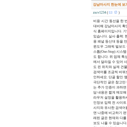
강남마사지 한눈에 보
zxcv1234
(
)
비용·시간·동선을 한 
대비해 강남마사지 확인
식 홈페이지입니다. 기업
있습니다. 실사 출력:
용 패널 등신대 등을 
윈도우 그래픽 빌보드 
스톱(One-Stop)
도 합니다. 위 업체 
에서 달라질 수 있어 
도 핀 위치와 실제 건
검색어를 조금씩 바꿔보
인하세요. 단골 할인·
극단적인 글은 참고만 
는 추가 인증이 과하면
담 내용은 짧게 메모해
라우저 설정을 활용하세
인정보 입력 전 사이트
사지와 유사한 검색어를
면 나중에 비교하기 편
래된 글은 현재와 다를
보도 나올 수 있습니다