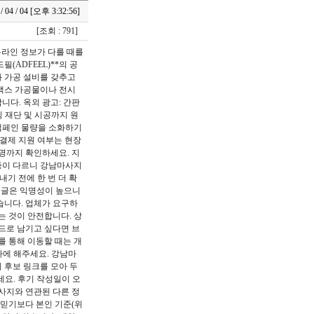
 / 04 / 04 [오후 3:32:56]
[조회 : 791]
온라인 정보가 다를 때를
(ADFEEL)**의 공
와 가공 설비를 갖추고
포맥스 가공물이나 전시
니다. 옥외 광고: 간판
팅 재단 및 시공까지 원
 캠페인 물량을 소화하기
편결제 지원 여부는 현장
명까지 확인하세요. 지
업종이 다르니 강남마사지
기 전에 한 번 더 확
 글은 익명성이 높으니
습니다. 업체가 요구하
는 것이 안전합니다. 상
드로 남기고 싶다면 브
를 통해 이동할 때는 개
하에 해주세요. 강남마
 후보 링크를 모아 두
세요. 후기 작성일이 오
사지와 연관된 다른 정
 믿기보다 본인 기준(위