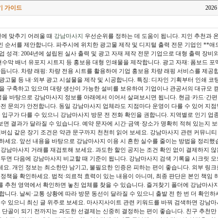
기 가이드
2026
번에 맞추기 어려울 때
강남마사지
우선순위를 정하는 데 도움이 됩니다. 지인 추천과 
 순서를 제안합니다. 파주시에 위치한 광고물 제작 및 디지털 출력 전문 기업인 **애드필
 성격: 2004년에 설립된 실사 출력 및 광고 자재 제작 전문 기업으로 대형 출력 장비
 현수막 배너 유포지 시트지 등 홍보용 대형 인쇄물을 제작합니다. 광고 자재: 폼보드 
만듭니다. 차량 래핑: 차량 전용 시트를 활용하여 기업 홍보용 차량 래핑 서비스를 제공합
광고물 등 내·외부 광고 시설물을 제작 및 시공합니다. 특징: 디자인 기획부터 인쇄 코
 시스템을 구축하고 있으며 대량 생산이 가능한 설비를 보유하여 기업이나 관공서의 대규모
특성을 바탕으로 강남마사지 정보를 아래에서 이어서 살펴보시면 됩니다. 현금·카드·간
사전 문의가 안전합니다. 동일 강남마사지 업체라도 지점마다 운영이 다를 수 있어 지점
물 입구가 다를 수 있으니 강남마사지 방문 전 전화 확인을 권합니다. 지역별로 인기 
면 결과가 달라질 수 있습니다. 예약 문자에 시간·금액·장소가 명확히 적혀 있는지 보내
멤버십 같은 장기 조건은 약관 문구까지 천천히 읽어 보세요. 강남마사지 관련 커뮤니티
하세요. 앞선 내용을 바탕으로 강남마사지 이용 시 흔한 실수를 줄이는 방법을 정리했
 강남마사지 거래를 재검토해 보세요. 과도한 할인 공지는 조건 확인 없이 결제하지 않
 두면 다음에 강남마사지 비교할 때 기준이 됩니다. 강남마사지 검색 기록을 시크릿 모
요. 개인 정보는 최소한만 남기고, 불필요한 인증은 피하는 편이 좋습니다. 외부 링크
 정책을 확인하세요. 법적·의료적 효력이 있는 내용이 아니며, 최종 판단은 본인 책임 
 추천 영역에서 확인하면 놓친 업체를 찾을 수 있습니다. 즐겨찾기 폴더에 강남마사지
합니다. 날씨·교통 상황에 따라 방문 동선이 달라질 수 있으니 출발 전 한 번 더 확인하
 수 있으니 최신 글 위주로 보세요. 마사지사이트 관련 키워드를 바꿔 검색하면 강남마
. 단골이 되기 전까지는 과도한 선결제는 신중히 결정하는 편이 좋습니다. 친구 추천만