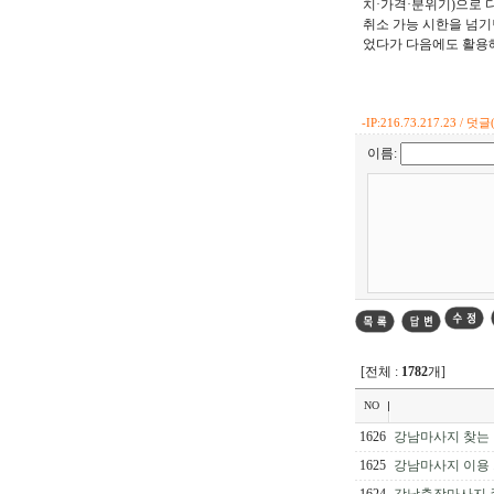
치·가격·분위기)으로 
취소 가능 시한을 넘기
었다가 다음에도 활용해
-
IP:216.73.217.23 / 덧글(
이름:
[전체 :
1782
개]
NO
1626
강남마사지 찾는
1625
강남마사지 이용