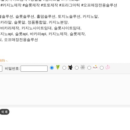
api #카지노제작 #슬롯제작 #토토제작 #프라그마틱 #오프매장전용솔루션
솔루션, 슬롯솔루션, 홀덤솔루션, 토지노솔루션, 카지노알,
바카라알, 슬롯알, 정품통합알, 카지노분양,
 바카라제작, 카지노사이트임대, 슬롯사이트임대,
노api, 슬롯api, 바카라api, 카지노제작, 슬롯제작,
,
틱
오프매장전용솔루션
(0) -.
비밀번호: