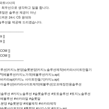
 파트너사의
 최우선으로 생각하고 일을 합니다.
 오류많은 솔루션 제공이 아닌
켜온 24시 CS 응대와
솔루션을 제공해 드리겠습니다.
-------------------------
 ]]
 ]]
COM ]]
COM ]]
-------------------------
루션|카지노분양|슬롯분양|카지노솔루션제작|바카라사이트만들기
I|에볼루션카지노가격|에볼루션카지노api|
카라api|카지노 사이트만들기|카지노api|
모아솔루션|바카라사이트제작|에볼루션|오프매장전용솔루션
덤솔루션 #카지노솔루션 #슬롯솔루션 #토토솔루션 #토지노솔루션
#에볼루션 #바카라알 #슬롯알
노분양 #슬롯분양 #에볼제작 #바카라제작
슬롯사이트임대 #통합알 #심리스알 #카지노api