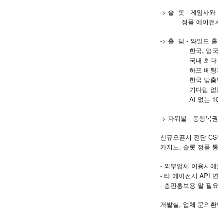
-> 슬
롯 - 게임사
정품 에이전
-> 홀
덤 - 와일드 홀
한국, 영국
국내 최다
하프 베팅
한국 맞춤
기다림 없
AI 없는 
-> 파워볼 - 동행
신규오픈시 전담 CS
카지노, 슬롯 정품 
- 외부업체 이용시에
- 타 에이전시 AP
- 총판홍보용 알 필
개발실, 업체 문의환