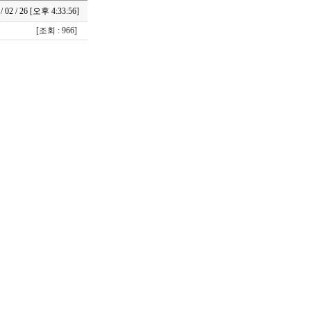
 / 02 / 26 [오후 4:33:56]
[조회 : 966]