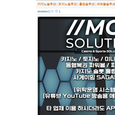
카지노솔루션 | 토지노솔루션 | 홀덤솔루션 | 파워볼솔루션
moamoa
(
)