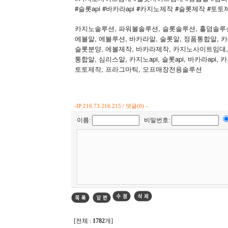
#슬롯api #바카라api #카지노제작 #슬롯제작 #
카지노솔루션, 파워볼솔루션, 슬롯솔루션, 홀덤솔루션
에볼알, 에볼루션, 바카라알, 슬롯알, 정품통합알, 
슬롯분양, 에볼제작, 바카라제작, 카지노사이트임대
통합알, 심리스알, 카지노api, 슬롯api, 바카라api,
,
,
토토제작
프라그마틱
오프매장전용솔루션
-
IP:216.73.216.215 / 덧글(0) -.
이름:
비밀번호:
[전체 :
1782
개]