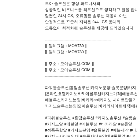
모아 솔루션은 항상 파트너사의
성공적인 비즈니스를 최우선으로 생각하고 일을 합니
말뿐인 24시 CS, 오류많은 솔루션 제공이 아닌
안정적으로 꾸준히 지켜온 24시 CS 응대와
오류없이 최적화된 솔루션을 제공해 드리겠습니다.
------------------------------------------------------
[[ 텔레그램 : MOA789 ]]
[[ 텔레그램 : MOA789 ]]
[[ 주소 : 모아솔루션.COM ]]
[[ 주소 : 모아솔루션.COM ]]
------------------------------------------------------
파워볼솔루션|홀덤솔루션|카지노분양|슬롯분양|카
|온라인호텔카지노API|에볼루션카지노가격|에볼루션카
에볼루션카지노분양|바카라api|카지노 사이트만들기|카
카지노솔루션분양|모아솔루션|바카라사이트제작|에
#파워볼솔루션 #홀덤솔루션 #카지노솔루션 #슬롯
#카지노알 #에볼알 #에볼루션 #바카라알 #슬롯알
#정품통합알 #카지노분양 #슬롯분양 #에볼제작 #
#카지노사이트임대 #슬롯사이트임대 #통합알 #심리스