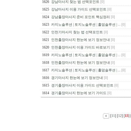
1626
강남마사지 찾는 법 선택포인트
[0]
1625
강남마사지 이용 가이드 선택포인트
[0]
1624
강남출장마사지 준비 포인트 핵심정리
[0]
1623
카지노솔루션 | 토지노솔루션 | 홀덤솔루션 | ...
[0]
1622
인천기마사지 찾는 법 선택포인트
[0]
1621
인천출장마사지 한눈에 보기 정보안내
[0]
1620
인천출장마사지 이용 가이드 바로보기
[0]
1619
카지노솔루션 | 토지노솔루션 | 홀덤솔루션 | ...
[0]
1618
인천출장마사지 한눈에 보기 정보안내
[0]
1617
카지노솔루션 | 토지노솔루션 | 홀덤솔루션 | ...
[0]
1616
경기마사지 한눈에 보기 정보안내
[0]
1615
경기출장마사지 이용 가이드 선택포인트
[0]
1614
경기출장마사지 한눈에 보기 가이드
[0]
[
11
] [
12
] [
13
] 