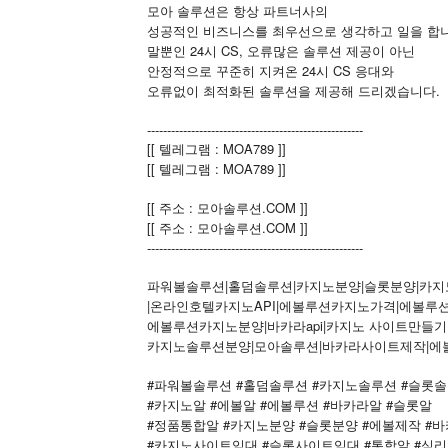
모아 솔루션은 항상 파트너사의
성공적인 비즈니스를 최우선으로 생각하고 일을 합니
말뿐인 24시 CS, 오류많은 솔루션 제공이 아닌
안정적으로 꾸준히 지켜온 24시 CS 응대와
오류없이 최적화된 솔루션을 제공해 드리겠습니다.
------------------------------------------------------
[[ 텔레그램 : MOA789 ]]
[[ 텔레그램 : MOA789 ]]
[[ 주소 : 모아솔루션.COM ]]
[[ 주소 : 모아솔루션.COM ]]
------------------------------------------------------
파워볼솔루션|홀덤솔루션|카지노분양|슬롯분양|카
|온라인호텔카지노API|에볼루션카지노가격|에볼루션카
에볼루션카지노분양|바카라api|카지노 사이트만들기|카
카지노솔루션분양|모아솔루션|바카라사이트제작|에
#파워볼솔루션 #홀덤솔루션 #카지노솔루션 #슬롯
#카지노알 #에볼알 #에볼루션 #바카라알 #슬롯알
#정품통합알 #카지노분양 #슬롯분양 #에볼제작 #
#카지노사이트임대 #슬롯사이트임대 #통합알 #심리스