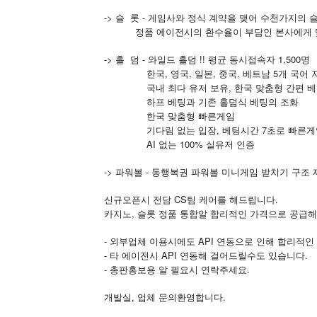
-> 슬
롯 - 게임사와 정식 계약을 맺어 수천가지의
정품 에이전시의 환수율이 부담인 본사에게 
-> 홀
덤 - 와일드 홀덤 !! 평균 동시접속자 1,500명
한국, 영국, 일본, 중국, 베트남 5개 국어 
국내 최다 유저 보유, 한국 맞춤형 간편 
하프 베팅과 기존 홀덤식 베팅의 조화
한국 맞춤형 빠른게임
기다림 없는 입장, 베팅시간 7초로 빠른게
AI 없는 100% 실유저 인증
-> 파워볼 - 동행복권 파워볼 미니게임 받치기 구조
신규오픈시 전담 CS팀 케어를 해드립니다.
카지노, 슬롯 정품 통합알 합리적인 가격으로 공급해
- 외부업체 이용시에도 API 연동으로 인해 합리적
- 타 에이전시 API 연동해 걸어드릴수도 있습니다.
- 총판홍보용 알 필요시 연락주세요.
개발실, 업체 문의환영합니다.