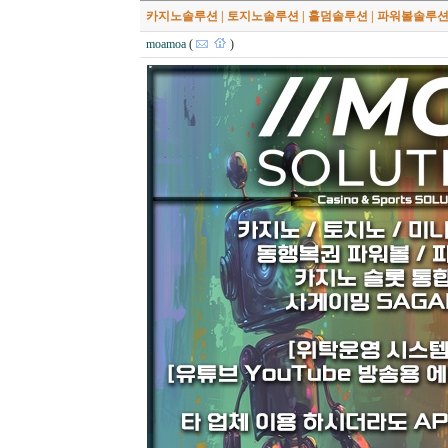
카지노솔루션 | 토지노솔루션 | 홀덤솔루션 | 파워볼솔루션
moamoa
(
)