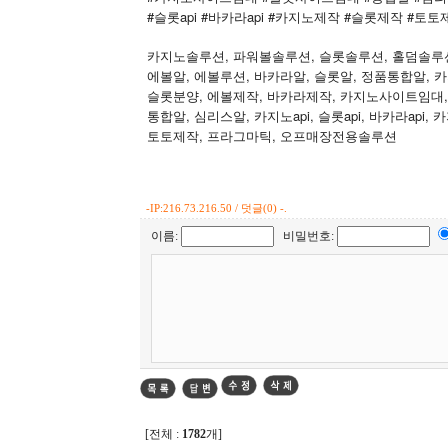
#슬롯api #바카라api #카지노제작 #슬롯제작 #
카지노솔루션, 파워볼솔루션, 슬롯솔루션, 홀덤솔루션
에볼알, 에볼루션, 바카라알, 슬롯알, 정품통합알, 
슬롯분양, 에볼제작, 바카라제작, 카지노사이트임대
통합알, 심리스알, 카지노api, 슬롯api, 바카라api,
,
,
토토제작
프라그마틱
오프매장전용솔루션
-
IP:216.73.216.50 / 덧글(0) -.
이름:
비밀번호:
[전체 :
1782
개]