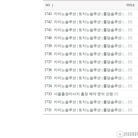
NO
TITLE
1743
카지노솔루션 | 토지노솔루션 | 홀덤솔루션 | ...
[0]
1742
카지노솔루션 | 토지노솔루션 | 홀덤솔루션 | ...
[0]
1741
카지노솔루션 | 토지노솔루션 | 홀덤솔루션 | ...
[0]
1740
카지노솔루션 | 토지노솔루션 | 홀덤솔루션 | ...
[0]
1739
카지노솔루션 | 토지노솔루션 | 홀덤솔루션 | ...
[0]
1738
카지노솔루션 | 토지노솔루션 | 홀덤솔루션 | ...
[0]
1737
카지노솔루션 | 토지노솔루션 | 홀덤솔루션 | ...
[0]
1736
카지노솔루션 | 토지노솔루션 | 홀덤솔루션 | ...
[0]
1735
카지노솔루션 | 토지노솔루션 | 홀덤솔루션 | ...
[0]
1734
카지노솔루션 | 토지노솔루션 | 홀덤솔루션 | ...
[0]
1733
서울출장마사지 출장 예약 문의 요령
[0]
1732
카지노솔루션 | 토지노솔루션 | 홀덤솔루션 | ...
[0]
1731
카지노솔루션 | 토지노솔루션 | 홀덤솔루션 | ...
[0]
[
1
] [
2
] [
3