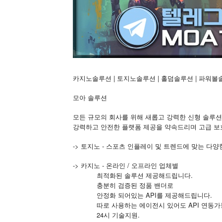
카지노솔루션 | 토지노솔루션 | 홀덤솔루션 | 파워볼
모아 솔루션
모든 규모의 회사를 위해 새롭고 강력한 신형 솔루
강력하고 안전한 플랫폼 제공을 약속드리며 고급 보
-> 토지노 - 스포츠 인플레이 및 트렌드에 맞는 다
-> 카지노 - 온라인 / 오프라인 업체별
최적화된 솔루션 제공해드립니다.
충분히 검증된 정품 밴더로
안정화 되어있는 API를 제공해드립니다.
따로 사용하는 에이전시 있어도 API 연동
24시 기술지원.