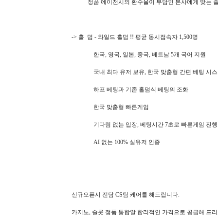
정품 에이전시의 환수율이 부담인 본사에게 맞는 솔
-> 홀 덤 - 와일드 홀덤 !! 평균 동시접속자 1,500명
한국, 영국, 일본, 중국, 베트남 5개 국어 지원
국내 최다 유저 보유, 한국 맞춤형 간편 베팅 시
하프 베팅과 기존 홀덤식 베팅의 조화
한국 맞춤형 빠른게임
기다림 없는 입장, 베팅시간 7초로 빠른게임 진행
AI 없는 100% 실유저 인증
신규오픈시 전담 CS팀 케어를 해드립니다.
카지노, 슬롯 정품 통합알 합리적인 가격으로 공급해 드