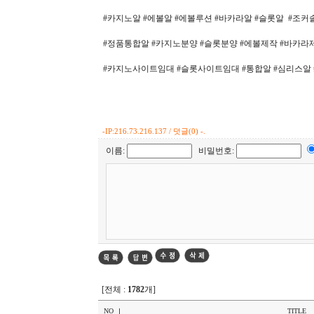
#카지노알 #에볼알 #에볼루션 #바카라알 #슬롯알 #조
#정품통합알 #카지노분양 #슬롯분양 #에볼제작 #바카라
#카지노사이트임대 #슬롯사이트임대 #통합알 #심리스알 #
-
IP:216.73.216.137 / 덧글(0) -.
이름:
비밀번호:
[전체 :
1782
개]
NO
TITLE