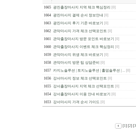
1665
광진출장마사지 지역 체크 핵심정리
[0]
1664
광진마사지 결제 순서 정보안내
[0]
1663
광진마사지 후기 기준 바로보기
[0]
1662
관악마사지 가격 체크 선택포인트
[0]
1661
관악출장마사지 방문 포인트 바로보기
[0]
1660
관악출장마사지 이벤트 체크 핵심정리
[0]
1659
관악마사지 위생 체크 바로보기
[0]
1658
관악마사지 방문 팁 상담준비
[0]
1657
카지노솔루션 | 토지노솔루션 | 홀덤솔루션 | ...
[0]
1656
강서마사지 정보 체크 선택포인트
[0]
1655
강서출장마사지 지역 체크 선택포인트
[0]
1654
강서출장마사지 이용 안내 바로보기
[0]
1653
강서마사지 가격 순서 가이드
[0]
[
1
] [
2
] [
3