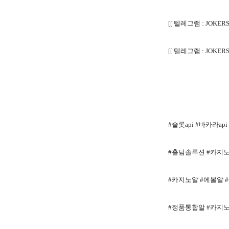
[[ 텔레그램 : JOKERS
[[ 텔레그램 : JOKERS
#슬롯api #바카라
#홀덤솔루션 #카지
#카지노알 #에볼알 
#정품통합알 #카지노