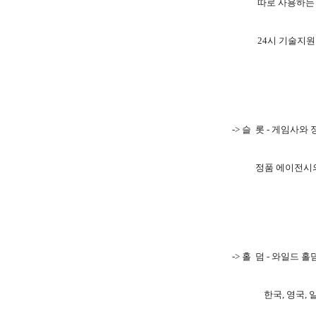
따로 사용하는 에이
24시 기술지원
-> 슬 롯 - 게임
정품 에이전시의 환
-> 홀 덤 - 와일드 홀
한국, 영국, 일본,