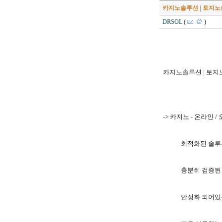
카지노솔루션 | 토지노
DRSOL
(
)
카지노솔루션 | 토지
-> 카지노 - 온라인 
최적화된 솔루션
충분히 검증된 
안정화 되어있는 