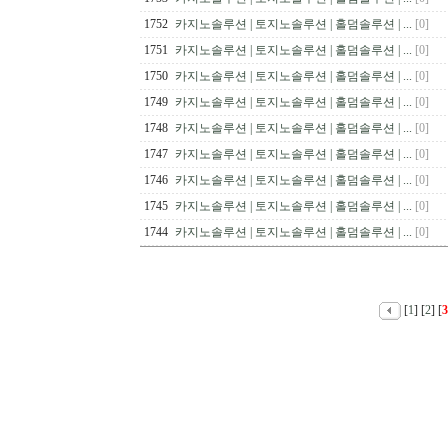
1752
카지노솔루션 | 토지노솔루션 | 홀덤솔루션 | ...
[0]
1751
카지노솔루션 | 토지노솔루션 | 홀덤솔루션 | ...
[0]
1750
카지노솔루션 | 토지노솔루션 | 홀덤솔루션 | ...
[0]
1749
카지노솔루션 | 토지노솔루션 | 홀덤솔루션 | ...
[0]
1748
카지노솔루션 | 토지노솔루션 | 홀덤솔루션 | ...
[0]
1747
카지노솔루션 | 토지노솔루션 | 홀덤솔루션 | ...
[0]
1746
카지노솔루션 | 토지노솔루션 | 홀덤솔루션 | ...
[0]
1745
카지노솔루션 | 토지노솔루션 | 홀덤솔루션 | ...
[0]
1744
카지노솔루션 | 토지노솔루션 | 홀덤솔루션 | ...
[0]
[
1
] [
2
] [
3