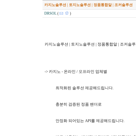
카지노솔루션 | 토지노솔루션 | 정품통합알 | 조커솔루션
DRSOL
(
)
카지노솔루션 | 토지노솔루션 | 정품통합알 | 조커솔
-> 카지노 - 온라인 / 오프라인 업체별
최적화된 솔루션 제공해드립니다.
충분히 검증된 정품 밴더로
안정화 되어있는 API를 제공해드립니다.