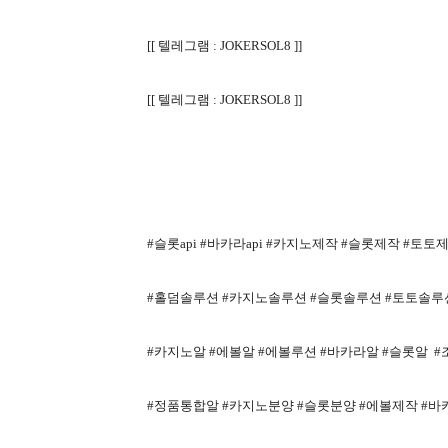
[[ 텔레그램 : JOKERSOL8 ]]
[[ 텔레그램 : JOKERSOL8 ]]
#슬롯api #바카라api #카지노제작 #슬롯제작 #
#홀덤솔루션 #카지노솔루션 #슬롯솔루션 #토토솔루
#카지노알 #에볼알 #에볼루션 #바카라알 #슬롯알 
#정품통합알 #카지노분양 #슬롯분양 #에볼제작 #