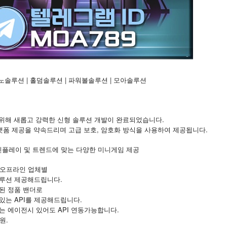
노솔루션 | 홀덤솔루션 | 파워볼솔루션 | 모아솔루션
위해 새롭고 강력한 신형 솔루션 개발이 완료되었습니다.
폼 제공을 약속드리며 고급 보호, 암호화 방식을 사용하여 제공됩니다.
츠 인플레이 및 트렌드에 맞는 다양한 미니게임 제공
 / 오프라인 업체별
루션 제공해드립니다.
된 정품 밴더로
있는 API를 제공해드립니다.
는 에이전시 있어도 API 연동가능합니다.
원.