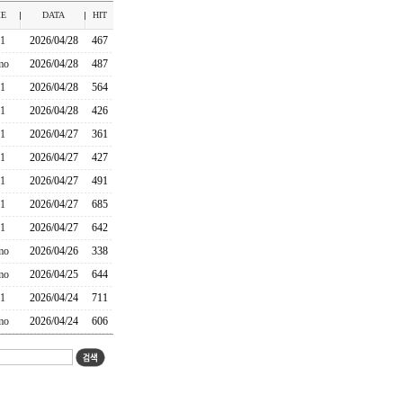
E
DATA
HIT
v1
2026/04/28
467
mo
2026/04/28
487
v1
2026/04/28
564
v1
2026/04/28
426
v1
2026/04/27
361
v1
2026/04/27
427
v1
2026/04/27
491
v1
2026/04/27
685
v1
2026/04/27
642
mo
2026/04/26
338
mo
2026/04/25
644
v1
2026/04/24
711
mo
2026/04/24
606