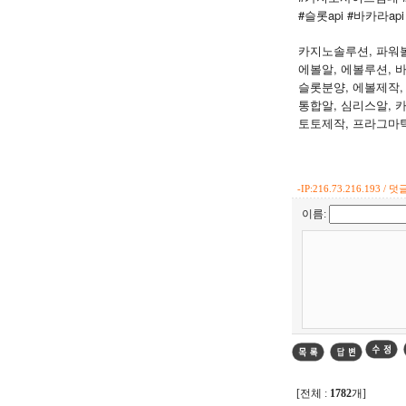
#슬롯api #바카라
카지노솔루션, 파워볼
에볼알, 에볼루션, 
슬롯분양, 에볼제작,
통합알, 심리스알, 카지
,
토토제작
프라그마
-
IP:216.73.216.193 / 덧글
이름:
[전체 :
1782
개]