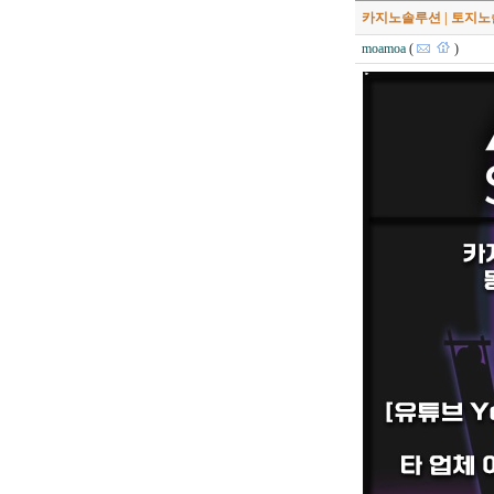
카지노솔루션 | 토지노
moamoa
(
)