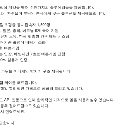
와 정식 계약을 맺어 수천가지의 슬롯게임들을 제공합니다.
시의 환수율이 부담인 본사에게 맞는 솔루션도 제공해드립니다.
덤 !! 평균 동시접속자 1,500명
, 일본, 중국, 베트남 5개 국어 지원
 유저 보유, 한국 맞춤형 간편 베팅 시스템
과 기존 홀덤식 베팅의 조화
형 빠른게임
는 입장, 베팅시간 7초로 빠른게임 진행
100% 실유저 인증
복권 파워볼 미니게임 받치기 구조 제공됩니다.
팀 케어를 해드립니다.
통합알 합리적인 가격으로 공급해 드리고 있습니다.
도 API 연동으로 인해 합리적인 가격으로 알을 사용하실수 있습니다.
I 연동해 걸어드릴수도 있습니다.
요시 연락주세요.
영합니다.