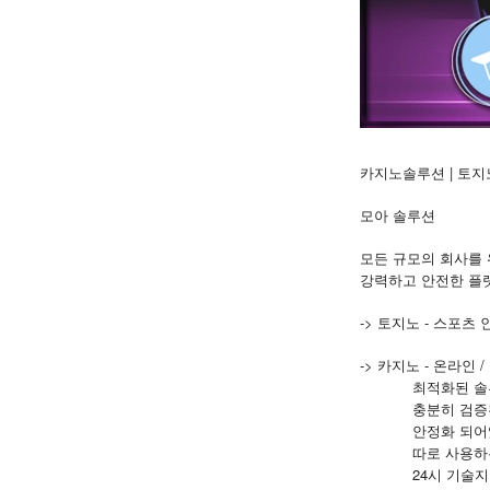
카지노솔루션 | 토지
모아 솔루션
모든 규모의 회사를 
강력하고 안전한 플랫
-> 토지노 - 스포
-> 카지노 - 온라인
최적화된 솔
충분히 검증
안정화 되어
따로 사용하
24시 기술지