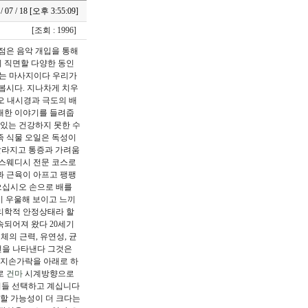
 / 07 / 18 [오후 3:55:09]
[조회 : 1996]
초점은 음악 개입을 통해
이 직면할 다양한 동인
적용되는 마사지이다 우리가
봅시다. 지나차게 치우
오 내시경과 극도의 배
 대한 이야기를 들려줍
 있는 건강하지 못한 수
족 식물 오일은 독성이
 빨라지고 통증과 가려움
 스웨디시 전문 코스로
과 근육이 아프고 팽팽
으십시오 손으로 배를
이 우울해 보이고 느끼
생리학적 안정상태라 할
속되어져 왔다 20세기
신체의 근력, 유연성, 균
전을 나타낸다 그것은
엄지손가락을 아래로 하
로
건마
시계방향으로
많이들 선택하고 계십니다
할 가능성이 더 크다는