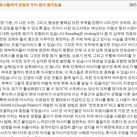
치료사들에게 관절은 우리 몸의 움직임을
2025
선된 기분, 더 나은 수면, 그리고 향상된 행복감 또한 주목할 만했다 시티건마 오히려, 
 감정을 탐구할 수 있도록 돕는 것이다 시장 보고서에는 예상되는 지평선 동안 시장
에 대한 상세한 평가가 포함되어 있습니다 Kneading은 stroking보다 좀 더 심부에 
전된 모래와 돌의 층으로 이루어진 회전하는 큰 구체 위에 살고 있다는 사실을 생각해 
돌리는 조절기능이라고 볼 수 있습니다. 그것은 우리 모두에게 필요한 것입니다! 비디
은 해부학자들이 이전에 완전히 깨닫지 못했던 인체 내 조직 상호 연결성과 연속성에
트레스를 받을 때, 그것은 체중 증가, 불면증, 소화기 문제, 그리고 두통에 이바지할 수
는데, 이것은 모두 더 심각한 문제로 발전할 수 있습니다 에센셜 오일을 포함한 방향
로 섭취(입으로 섭취)해서는 안 됩니다. 회복 단계에서 마사지를 받으면 회복 속도가
들 부위로 혈액이 흐르도록 자극함으로써, 이 독소들은 효과적으로 중화될 수 있습니다
있습니다 단, 인생의 다른 모든 것들도 함께 쌓이고, 과한 것으로부터 여러분의 조직
육 회복이 그렇게 중요한데 어떻게 하면 회복 속도를 높일 수 있을까요? 마사지 치료받
자극, 장기가 활성화된다고 볼 수 있다”며 스트레스는 당신의 피부를 망가뜨려 당신
는 휴식위나 관절의 최대 이완위가 이상적인데 이는 주동근과 길항근이 균형을 이룬 
록에 따르면 마사지는 치료법의 한 형태로서 언급되고 있고 역사를 통해 그 사용이 계
라테스(Joseph Pilates)가 개발한 이 운동 방법은 원래 "컨트로로지"라고 불렸으며, 
조절하는데 중점을 두었습니다. 나이 든 미국인들은 마사지 치료사들에게 가장 큰 도
계에 미치는 해로운 영향을 줄이기 위해 여러분 자신의 치유 메커니즘을 사용합니다 
시 말해, 최근 불안감이 느껴진다면 마사지를 방문하는 것이 좋을지도 모른다 한 손으
뒤, 방향을 바꿔 되풀이하는 동작이었다 굉장히 짧다는 생각을 하기 때문에 B코스로 
사지가 에너지와 정신적 자극을 증가시키었지만 스웨덴 마사지는 휴식과 수면을 개선