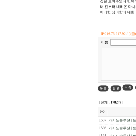
것을 보여주었다 반복적
래 전부터 내려온 마사
이러한 상이함에 대한
-
IP:216.73.217.92 / 덧글(
이름:
[전체 :
1782
개]
NO
1587
카지노솔루션 | 토
1586
카지노솔루션 | 토