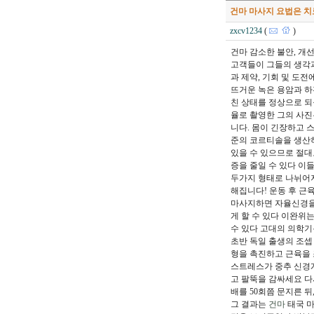
건마 마사지 요법은 
zxcv1234
(
)
건마 감소한 불안, 개
고객들이 그들의 생각과
과 제약, 기회 및 도전
뜨거운 녹은 용암과 하
친 상태를 정상으로 되
율로 촬영한 그의 사진
니다. 몸이 긴장하고 스
준의 코르티솔을 생산하
있을 수 있으므로 절대
증을 줄일 수 있다 이
두가지 형태로 나뉘어져
해집니다! 운동 후 근
마사지하면 자율신경을 
게 할 수 있다 이완위
수 있다 고대의 의학기
초반 독일 출생의 조셉 피
형을 촉진하고 근육을 
스트레스가 중추 신경
고 팔뚝을 감싸세요 다
배를 50회쯤 문지른 
그 결과는
건마
태국 마