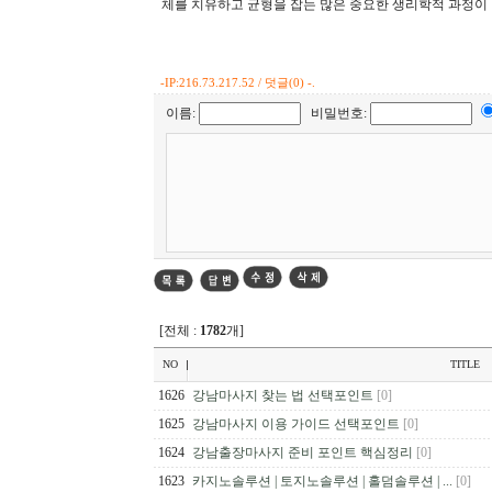
체를 치유하고 균형을 잡는 많은 중요한 생리학적 과정이
-
IP:216.73.217.52 / 덧글(0) -.
이름:
비밀번호:
[전체 :
1782
개]
NO
TITLE
1626
강남마사지 찾는 법 선택포인트
[0]
1625
강남마사지 이용 가이드 선택포인트
[0]
1624
강남출장마사지 준비 포인트 핵심정리
[0]
1623
카지노솔루션 | 토지노솔루션 | 홀덤솔루션 | ...
[0]