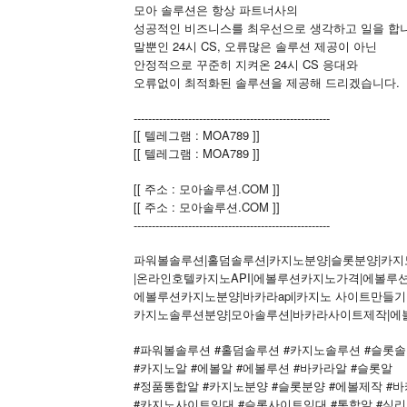
모아 솔루션은 항상 파트너사의
성공적인 비즈니스를 최우선으로 생각하고 일을 합니
말뿐인 24시 CS, 오류많은 솔루션 제공이 아닌
안정적으로 꾸준히 지켜온 24시 CS 응대와
오류없이 최적화된 솔루션을 제공해 드리겠습니다.
------------------------------------------------------
[[ 텔레그램 : MOA789 ]]
[[ 텔레그램 : MOA789 ]]
[[ 주소 : 모아솔루션.COM ]]
[[ 주소 : 모아솔루션.COM ]]
------------------------------------------------------
파워볼솔루션|홀덤솔루션|카지노분양|슬롯분양|카
|온라인호텔카지노API|에볼루션카지노가격|에볼루션카
에볼루션카지노분양|바카라api|카지노 사이트만들기|카
카지노솔루션분양|모아솔루션|바카라사이트제작|에
#파워볼솔루션 #홀덤솔루션 #카지노솔루션 #슬롯
#카지노알 #에볼알 #에볼루션 #바카라알 #슬롯알
#정품통합알 #카지노분양 #슬롯분양 #에볼제작 #
#카지노사이트임대 #슬롯사이트임대 #통합알 #심리스