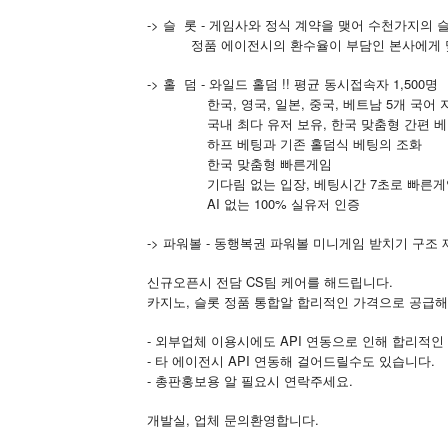
-> 슬
롯 - 게임사와 정식 계약을 맺어 수천가지의
정품 에이전시의 환수율이 부담인 본사에게 
-> 홀
덤 - 와일드 홀덤 !! 평균 동시접속자 1,500명
한국, 영국, 일본, 중국, 베트남 5개 국어 
국내 최다 유저 보유, 한국 맞춤형 간편 
하프 베팅과 기존 홀덤식 베팅의 조화
한국 맞춤형 빠른게임
기다림 없는 입장, 베팅시간 7초로 빠른게
AI 없는 100% 실유저 인증
-> 파워볼 - 동행복권 파워볼 미니게임 받치기 구조
신규오픈시 전담 CS팀 케어를 해드립니다.
카지노, 슬롯 정품 통합알 합리적인 가격으로 공급해
- 외부업체 이용시에도 API 연동으로 인해 합리적
- 타 에이전시 API 연동해 걸어드릴수도 있습니다.
- 총판홍보용 알 필요시 연락주세요.
개발실, 업체 문의환영합니다.