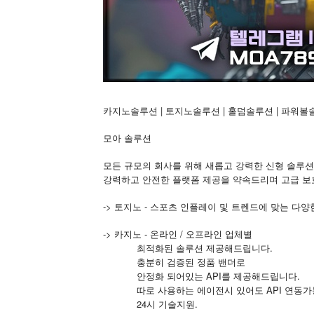
카지노솔루션 | 토지노솔루션 | 홀덤솔루션 | 파워볼
모아 솔루션
모든 규모의 회사를 위해 새롭고 강력한 신형 솔루
강력하고 안전한 플랫폼 제공을 약속드리며 고급 보
-> 토지노 - 스포츠 인플레이 및 트렌드에 맞는 다
-> 카지노 - 온라인 / 오프라인 업체별
최적화된 솔루션 제공해드립니다.
충분히 검증된 정품 밴더로
안정화 되어있는 API를 제공해드립니다.
따로 사용하는 에이전시 있어도 API 연동
24시 기술지원.