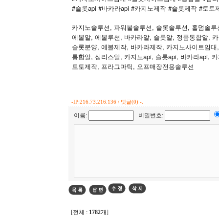
#슬롯api #바카라api #카지노제작 #슬롯제작 #
카지노솔루션, 파워볼솔루션, 슬롯솔루션, 홀덤솔루션
에볼알, 에볼루션, 바카라알, 슬롯알, 정품통합알, 
슬롯분양, 에볼제작, 바카라제작, 카지노사이트임대
통합알, 심리스알, 카지노api, 슬롯api, 바카라api,
,
,
토토제작
프라그마틱
오프매장전용솔루션
-
IP:216.73.216.136 / 덧글(0) -.
이름:
비밀번호:
[전체 :
1782
개]