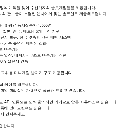
와 정식 계약을 맺어 수천가지의 슬롯게임들을 제공합니다.
시의 환수율이 부담인 본사에게 맞는 솔루션도 제공해드립니다.
덤 !! 평균 동시접속자 1,500명
, 일본, 중국, 베트남 5개 국어 지원
 유저 보유, 한국 맞춤형 간편 베팅 시스템
과 기존 홀덤식 베팅의 조화
형 빠른게임
는 입장, 베팅시간 7초로 빠른게임 진행
100% 실유저 인증
복권 파워볼 미니게임 받치기 구조 제공됩니다.
팀 케어를 해드립니다.
통합알 합리적인 가격으로 공급해 드리고 있습니다.
도 API 연동으로 인해 합리적인 가격으로 알을 사용하실수 있습니다.
I 연동해 걸어드릴수도 있습니다.
요시 연락주세요.
영합니다.