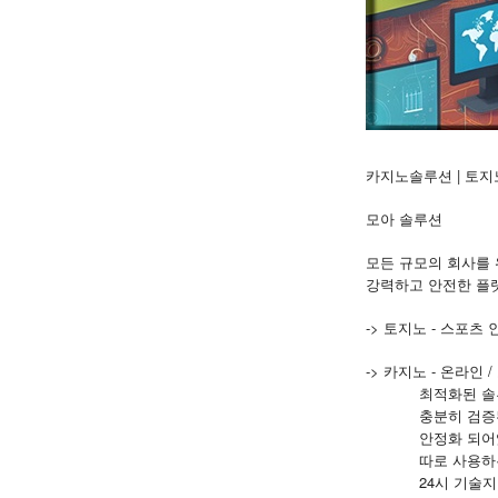
카지노솔루션 | 토지
모아 솔루션
모든 규모의 회사를 
강력하고 안전한 플랫
-> 토지노 - 스포
-> 카지노 - 온라인
최적화된 솔
충분히 검증
안정화 되어
따로 사용하
24시 기술지