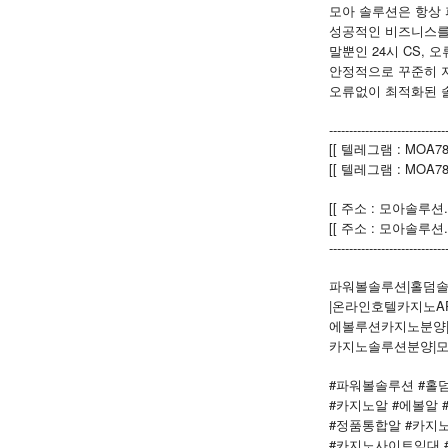
모아 솔루션은 항상
성공적인 비즈니스를
말뿐인 24시 CS,
안정적으로 꾸준히 지
오류없이 최적화된 
-----------------------------
[[ 텔레그램 : MOA789
[[ 텔레그램 : MOA789
[[ 주소 : 모아솔루션.
[[ 주소 : 모아솔루션.
-----------------------------
파워볼솔루션|홀덤솔
|온라인호텔카지노AP
에볼루션카지노분양|바
카지노솔루션분양|
#파워볼솔루션 #홀
#카지노알 #에볼알 
#정품통합알 #카지
#카지노사이트임대 #