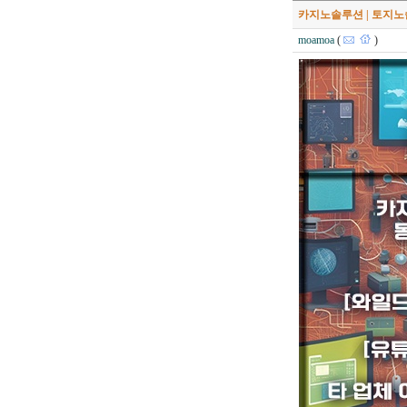
카지노솔루션 | 토지노
moamoa
(
)