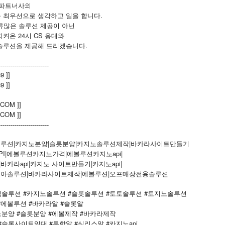
 파트너사의
 최우선으로 생각하고 일을 합니다.
 오류많은 솔루션 제공이 아닌
켜온 24시 CS 응대와
솔루션을 제공해 드리겠습니다.
-------------------------
 ]]
 ]]
COM ]]
COM ]]
-------------------------
루션|카지노분양|슬롯분양|카지노솔루션제작|바카라사이트만들기
I|에볼루션카지노가격|에볼루션카지노api|
카라api|카지노 사이트만들기|카지노api|
모아솔루션|바카라사이트제작|에볼루션|오프매장전용솔루션
덤솔루션 #카지노솔루션 #슬롯솔루션 #토토솔루션 #토지노솔루션
#에볼루션 #바카라알 #슬롯알
노분양 #슬롯분양 #에볼제작 #바카라제작
슬롯사이트임대 #통합알 #심리스알 #카지노api