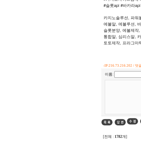
#슬롯api #바카라
카지노솔루션, 파워볼
에볼알, 에볼루션, 
슬롯분양, 에볼제작,
통합알, 심리스알, 카지
,
토토제작
프라그마
-
IP:216.73.216.202 / 덧글
이름:
[전체 :
1782
개]