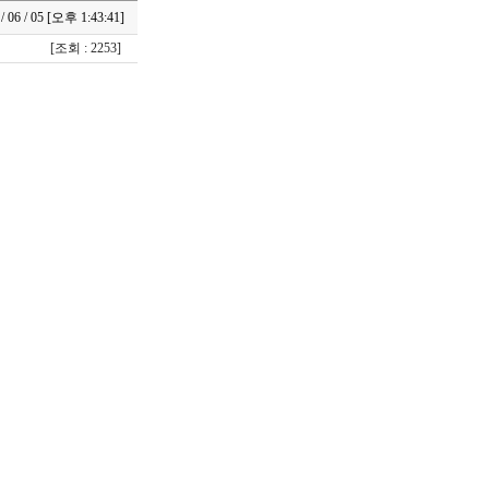
 / 06 / 05 [오후 1:43:41]
[조회 : 2253]