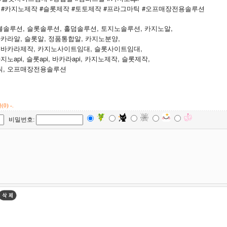
api #카지노제작 #슬롯제작 #토토제작 #프라그마틱 #오프매장전용솔루션
솔루션, 슬롯솔루션, 홀덤솔루션, 토지노솔루션, 카지노알,
바카라알, 슬롯알, 정품통합알, 카지노분양,
 바카라제작, 카지노사이트임대, 슬롯사이트임대,
노api, 슬롯api, 바카라api, 카지노제작, 슬롯제작,
,
틱
오프매장전용솔루션
(0) -.
비밀번호: