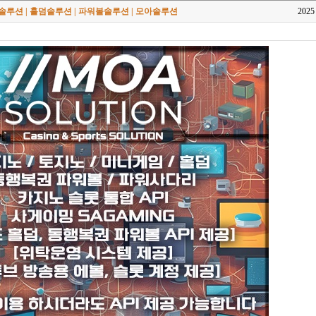
솔루션 | 홀덤솔루션 | 파워볼솔루션 | 모아솔루션
2025