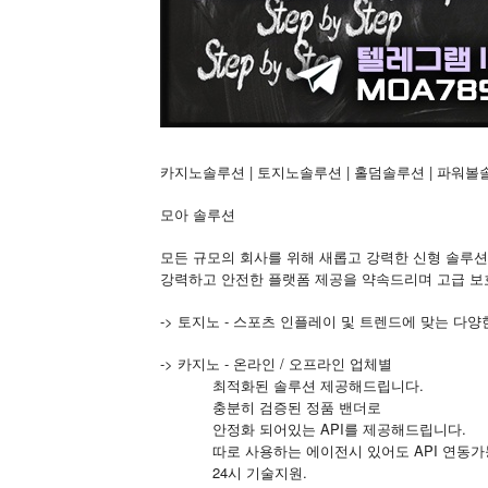
카지노솔루션 | 토지노솔루션 | 홀덤솔루션 | 파워볼
모아 솔루션
모든 규모의 회사를 위해 새롭고 강력한 신형 솔루
강력하고 안전한 플랫폼 제공을 약속드리며 고급 보
-> 토지노 - 스포츠 인플레이 및 트렌드에 맞는 다
-> 카지노 - 온라인 / 오프라인 업체별
최적화된 솔루션 제공해드립니다.
충분히 검증된 정품 밴더로
안정화 되어있는 API를 제공해드립니다.
따로 사용하는 에이전시 있어도 API 연동
24시 기술지원.