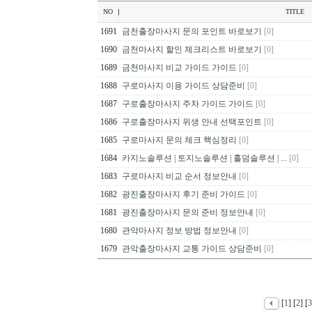
NO
TITLE
1691
금천출장마사지 문의 포인트 바로보기
[0]
1690
금천마사지 할인 체크리스트 바로보기
[0]
1689
금천마사지 비교 가이드 가이드
[0]
1688
구로마사지 이용 가이드 상담준비
[0]
1687
구로출장마사지 주차 가이드 가이드
[0]
1686
구로출장마사지 위생 안내 선택포인트
[0]
1685
구로마사지 문의 체크 핵심정리
[0]
1684
카지노솔루션 | 토지노솔루션 | 홀덤솔루션 | ...
[0]
1683
구로마사지 비교 순서 정보안내
[0]
1682
광진출장마사지 후기 준비 가이드
[0]
1681
광진출장마사지 문의 준비 정보안내
[0]
1680
관악마사지 정보 방법 정보안내
[0]
1679
관악출장마사지 교통 가이드 상담준비
[0]
[
1
] [
2
] [
3