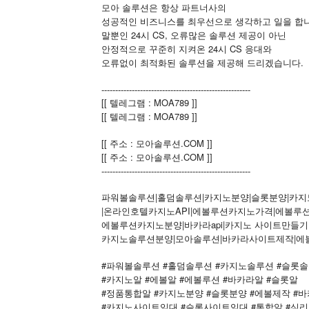
모아 솔루션은 항상 파트너사의
성공적인 비즈니스를 최우선으로 생각하고 일을 합니
말뿐인 24시 CS, 오류많은 솔루션 제공이 아닌
안정적으로 꾸준히 지켜온 24시 CS 응대와
오류없이 최적화된 솔루션을 제공해 드리겠습니다.
------------------------------------------------------
[[ 텔레그램 : MOA789 ]]
[[ 텔레그램 : MOA789 ]]
[[ 주소 : 모아솔루션.COM ]]
[[ 주소 : 모아솔루션.COM ]]
------------------------------------------------------
파워볼솔루션|홀덤솔루션|카지노분양|슬롯분양|카
|온라인호텔카지노API|에볼루션카지노가격|에볼루션카
에볼루션카지노분양|바카라api|카지노 사이트만들기|카
카지노솔루션분양|모아솔루션|바카라사이트제작|에
#파워볼솔루션 #홀덤솔루션 #카지노솔루션 #슬롯
#카지노알 #에볼알 #에볼루션 #바카라알 #슬롯알
#정품통합알 #카지노분양 #슬롯분양 #에볼제작 #
#카지노사이트임대 #슬롯사이트임대 #통합알 #심리스