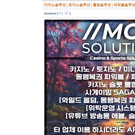
카지노솔루션 | 토지노솔루션 | 홀덤솔루션 | 파워볼솔루션
moamoa
(
)