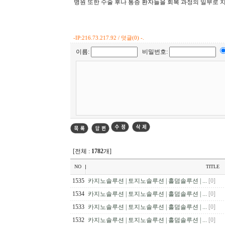
병원 또한 수술 후나 통증 환자들을 회복 과정의 일부로
-
IP:216.73.217.92 / 덧글(0) -.
이름:
비밀번호:
[전체 :
1782
개]
NO
TITLE
1535
카지노솔루션 | 토지노솔루션 | 홀덤솔루션 | ...
[0]
1534
카지노솔루션 | 토지노솔루션 | 홀덤솔루션 | ...
[0]
1533
카지노솔루션 | 토지노솔루션 | 홀덤솔루션 | ...
[0]
1532
카지노솔루션 | 토지노솔루션 | 홀덤솔루션 | ...
[0]