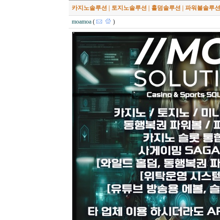
카지노솔루션 | 토지노솔루션 | 홀덤솔루션 | 파워볼솔루션
moamoa
(
)