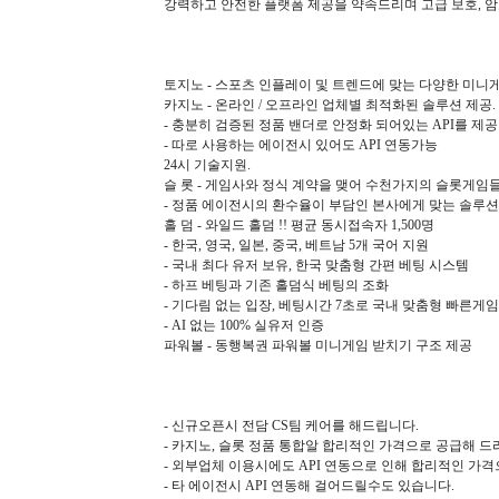
강력하고 안전한 플랫폼 제공을 약속드리며 고급 보호, 
토지노 - 스포츠 인플레이 및 트렌드에 맞는 다양한 미니
카지노 - 온라인 / 오프라인 업체별 최적화된 솔루션 제공.
- 충분히 검증된 정품 밴더로 안정화 되어있는 API를 제공
- 따로 사용하는 에이전시 있어도 API 연동가능
24시 기술지원.
슬 롯 - 게임사와 정식 계약을 맺어 수천가지의 슬롯게임들
- 정품 에이전시의 환수율이 부담인 본사에게 맞는 솔루션
홀 덤 - 와일드 홀덤 !! 평균 동시접속자 1,500명
- 한국, 영국, 일본, 중국, 베트남 5개 국어 지원
- 국내 최다 유저 보유, 한국 맞춤형 간편 베팅 시스템
- 하프 베팅과 기존 홀덤식 베팅의 조화
- 기다림 없는 입장, 베팅시간 7초로 국내 맞춤형 빠른게임
- AI 없는 100% 실유저 인증
파워볼 - 동행복권 파워볼 미니게임 받치기 구조 제공
- 신규오픈시 전담 CS팀 케어를 해드립니다.
- 카지노, 슬롯 정품 통합알 합리적인 가격으로 공급해 드
- 외부업체 이용시에도 API 연동으로 인해 합리적인 가
- 타 에이전시 API 연동해 걸어드릴수도 있습니다.