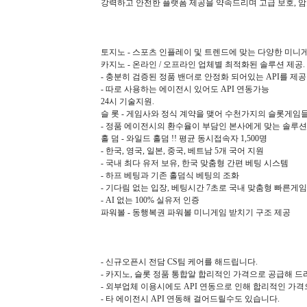
강력하고 안전한 플랫폼 제공을 약속드리며 고급 보호, 
토지노 - 스포츠 인플레이 및 트렌드에 맞는 다양한 미니
카지노 - 온라인 / 오프라인 업체별 최적화된 솔루션 제공.
- 충분히 검증된 정품 밴더로 안정화 되어있는 API를 제공
- 따로 사용하는 에이전시 있어도 API 연동가능
24시 기술지원.
슬 롯 - 게임사와 정식 계약을 맺어 수천가지의 슬롯게임들
- 정품 에이전시의 환수율이 부담인 본사에게 맞는 솔루션
홀 덤 - 와일드 홀덤 !! 평균 동시접속자 1,500명
- 한국, 영국, 일본, 중국, 베트남 5개 국어 지원
- 국내 최다 유저 보유, 한국 맞춤형 간편 베팅 시스템
- 하프 베팅과 기존 홀덤식 베팅의 조화
- 기다림 없는 입장, 베팅시간 7초로 국내 맞춤형 빠른게임
- AI 없는 100% 실유저 인증
파워볼 - 동행복권 파워볼 미니게임 받치기 구조 제공
- 신규오픈시 전담 CS팀 케어를 해드립니다.
- 카지노, 슬롯 정품 통합알 합리적인 가격으로 공급해 드
- 외부업체 이용시에도 API 연동으로 인해 합리적인 가
- 타 에이전시 API 연동해 걸어드릴수도 있습니다.