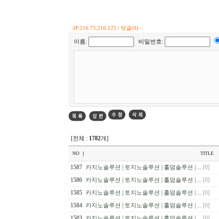
-
IP:216.73.216.125 / 덧글(0) -.
이름:
비밀번호:
[전체 :
1782
개]
NO
TITLE
1587
카지노솔루션 | 토지노솔루션 | 홀덤솔루션 | ...
[0]
1586
카지노솔루션 | 토지노솔루션 | 홀덤솔루션 | ...
[0]
1585
카지노솔루션 | 토지노솔루션 | 홀덤솔루션 | ...
[0]
1584
카지노솔루션 | 토지노솔루션 | 홀덤솔루션 | ...
[0]
1583
카지노솔루션 | 토지노솔루션 | 홀덤솔루션 | ...
[0]