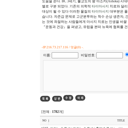
도움을 준다. BC 3세기, 불교도의 왕 아소카(Ashoka
별로 구분 되었다. 기존의 의학적
타이마사지
치료와 달리
대상이 될 수 있다 이러한 물질의
타이마사지
대부분은 폴
습니다. 자존감 문제로 고군분투하는 척수 손상 생존자,
는 것에 좌절하는 사람들에게 마사지 치료는 인생을 바꿀 수 있는
『운동과 건강』을 펴냈고, 유럽을 본떠 뉴욕에 협회를 
-
IP:216.73.217.116 / 덧글(0) -.
이름:
비밀번호:
[전체 :
1782
개]
NO
TITLE