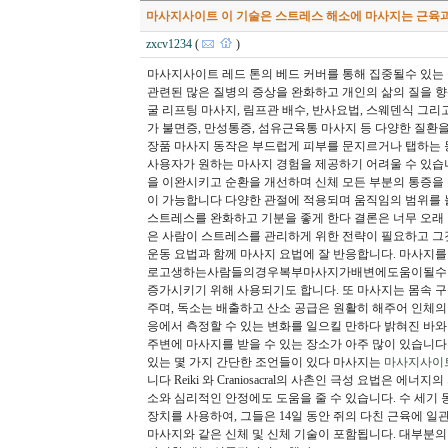
마사지사이트 이 기술은 스트레스 해소에 마사지는 근육과
zxcv1234
(
)
마사지사이트 레드 톤의 베드 커버를 통해 집중될수 있
관련된 많은 질병의 증상을 완화하고 개인의 삶의 질을 
굴 리프팅 마사지, 림프관 배수, 반사요법, 스웨덴식 그
가 불면증, 만성통증, 섬유근육통 마사지 등 다양한 질환
장품 마사지 동작은 부드럽게 피부를 문지르거나 탭하는 
사용자가 원하는 마사지 경험을 제공하기 어려울 수 있습니
을 이완시키고 순환을 개선하며 신체 모든 부분의 통증을 
이 가능합니다 다양한 관절에 적용되며 움직임의 범위를 
스트레스를 완화하고 기분을 좋게 한다 결론은 너무 오래 앉
은 사람이 스트레스를 관리하게 위한 전략이 필요하고 그것
운동 요법과 함께 마사지 요법에 잘 반응합니다. 마사지
로고생하는사람들의경우복부마사지가배변에도움이될수있습
증가시키기 위해 사용되기도 합니다. 또 마사지는 몸속 
주며, 독소는 배출하고 산소 공급은 원활히 해주어 인체의
응에서 측정할 수 있는 변화를 일으킬 만하다 밝혀진 바와
주변에 마사지를 받을 수 있는 장소가 아주 많이 있습니다
있는 몇 가지 간단한 조언들이 있다 마사지는
마사지사이
니다 Reiki 와 Craniosacral의 사촌인 극성 요법은
소와 심리적인 안정에도 도움을 줄 수 있습니다. 수 세기
장치를 사용하여, 그들은 14일 동안 쥐의 다친 근육에 
마사지와 같은 신체 및 신체 기술이 포함됩니다. 대부분의 마