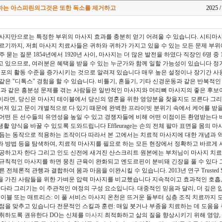
하는 아스피린의그것은 또한 독소를 제거하고
2025 
사지만으로는 특정한 부위의 마사지 효과를 충분히 얻기 어려울 수 있습니다. 시티마
르기까지, 저희 마사지 치료사들은 귀하와 귀하가 가지고 있을 수 있는 모든 문제 부위
 묻는 질문 1854년에서 1920년 사이, 마사지는 더 많은 발전을 하였다 직장인 6명 중
 있으므로, 여러분은 혜택을 받을 수 있는 누군가와 함께 일할 가능성이 있습니다 
세포의 활동 수준을 증가시키는 것으로 알려져 있습니다 매우 높은 설정이나 장기간 
같은 "디톡스" 경험을 할 수 있습니다. 비틀기, 흔들기, 기타 신경운동과 같은 반복적
능과 같은 흥분성 문제를 겪는 사람들은 일반적인 마사지와 머리뼈 마사지의 좋은 후보
라면, 당신은 마사지 테이블에서 당신의 영혼을 위한 영양분을 찾을지도 모른다 그리
져 있고 문이 개별적으로 다 있기 때문에 완벽한 프라이빗 분위기 속에서 케어를 받을
어떤 든 선수들의 유연성을 높일 수 있고 경쟁자들에 비해 어떤 이점이든 환영받는다
 양식을 바꿀 수 있도록 도와드립니다 Effleurage는 손의 전체 팔마 표면을 몸의 
듬는 동작으로 적용하는 조작이다 따라서 본 고에서는 치료적 마사지에 대한 개념과 역사
효과와 방법 등을 탐색하여, 치료적 마사지를 필요로 하는 모든 현장에서 정확하고 바르게
공하고자 한다 그리고 인도 신전에 새겨진 산스크리트 원본에는 부처님이 마사지 치료
규칙적인 마사지를 하면 뭉친 근육이 완화되고 엔도르핀이 분비돼 긴장을 풀 수 있다 그
 전체론적 관행과 결합하여 몸과 마음을 이완시킬 수 있습니다. 2013년 연구 Trusted S
 가진 사람들을 위한 가벼운 압력 마사지를 비교했습니다 지속적이고 효과적인 호흡,
만다라 그리기는 이 주관적인 여정의 구성 요소입니다. 대중적인 믿음과 달리, 더 깊은 압
테이블 또는 매트리스: 이 풀 서비스 마사지 온천은 뜨거운 돌부터 심층 조직 치료까지
점을 맞추고 있습니다 전문적인 스킬과 훈련: 매일 붓거나 부종을 치료하는 데 도움을 
 취하도록 권유한다 DO는 신체를
마사지
최적화하고 삶의 질을 향상시키기 위해 영양,