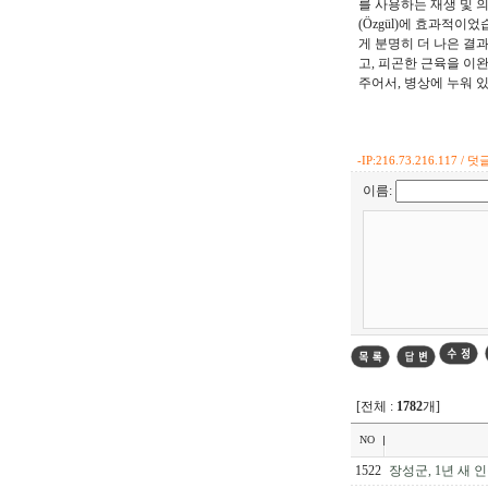
를 사용하는 재생 및 
(Özgül)에 효과적이
게 분명히 더 나은 결
고, 피곤한 근육을 이
주어서, 병상에 누워 
-
IP:216.73.216.117 / 덧글
이름:
[전체 :
1782
개]
NO
1522
장성군, 1년 새 인