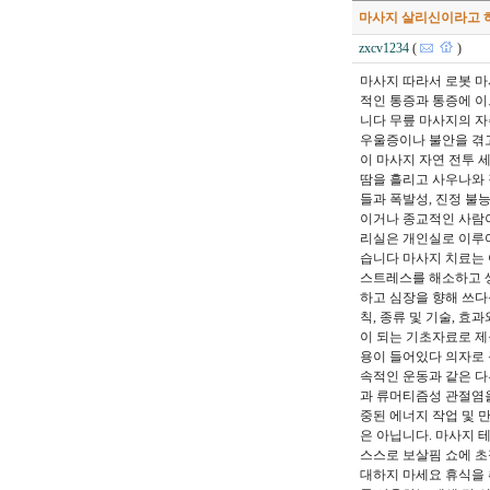
마사지 살리신이라고 
zxcv1234
(
)
마사지 따라서 로봇 마
적인 통증과 통증에 이
니다 무릎 마사지의 자주
우울증이나 불안을 겪고
이 마사지 자연 전투 
땀을 흘리고 사우나와 
들과 폭발성, 진정 불
이거나 종교적인 사람이
리실은 개인실로 이루어
습니다 마사지 치료는 
스트레스를 해소하고 생활
하고 심장을 향해 쓰다
칙, 종류 및 기술, 
이 되는 기초자료로 제
용이 들어있다 의자로 
속적인 운동과 같은 다른
과 류머티즘성 관절염을
중된 에너지 작업 및 
은 아닙니다. 마사지 
스스로 보살핌 쇼에 초
대하지 마세요 휴식을