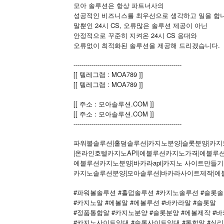
모아 솔루션은 항상 파트너사의
성공적인 비즈니스를 최우선으로 생각하고 일을 합니
말뿐인 24시 CS, 오류많은 솔루션 제공이 아닌
안정적으로 꾸준히 지켜온 24시 CS 응대와
오류없이 최적화된 솔루션을 제공해 드리겠습니다.
------------------------------------------------------
[[ 텔레그램 : MOA789 ]]
[[ 텔레그램 : MOA789 ]]
[[ 주소 : 모아솔루션.COM ]]
[[ 주소 : 모아솔루션.COM ]]
------------------------------------------------------
파워볼솔루션|홀덤솔루션|카지노분양|슬롯분양|카
|온라인호텔카지노API|에볼루션카지노가격|에볼루션카
에볼루션카지노분양|바카라api|카지노 사이트만들기|카
카지노솔루션분양|모아솔루션|바카라사이트제작|에
#파워볼솔루션 #홀덤솔루션 #카지노솔루션 #슬롯
#카지노알 #에볼알 #에볼루션 #바카라알 #슬롯알
#정품통합알 #카지노분양 #슬롯분양 #에볼제작 #
#카지노사이트임대 #슬롯사이트임대 #통합알 #심리스