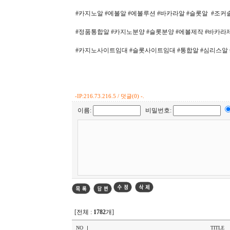
#카지노알 #에볼알 #에볼루션 #바카라알 #슬롯알 #조
#정품통합알 #카지노분양 #슬롯분양 #에볼제작 #바카라
#카지노사이트임대 #슬롯사이트임대 #통합알 #심리스알 #
-
IP:216.73.216.5 / 덧글(0) -.
이름:
비밀번호:
[전체 :
1782
개]
NO
TITLE