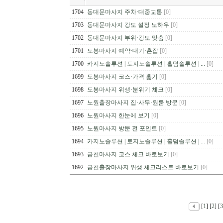
1704
동대문마사지 주차·대중교통
[0]
1703
동대문마사지 강도 설정 노하우
[0]
1702
동대문마사지 부위·강도 맞춤
[0]
1701
도봉마사지 예약·대기·혼잡
[0]
1700
카지노솔루션 | 토지노솔루션 | 홀덤솔루션 | ...
[0]
1699
도봉마사지 코스·가격 훑기
[0]
1698
도봉마사지 위생·분위기 체크
[0]
1697
노원출장마사지 집·사무·원룸 방문
[0]
1696
노원마사지 한눈에 보기
[0]
1695
노원마사지 방문 전 포인트
[0]
1694
카지노솔루션 | 토지노솔루션 | 홀덤솔루션 | ...
[0]
1693
금천마사지 코스 체크 바로보기
[0]
1692
금천출장마사지 위생 체크리스트 바로보기
[0]
[
1
] [
2
] [
3