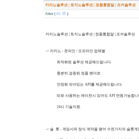
카지노솔루션 | 토지노솔루션 | 정품통합알 | 조커솔루션
Joker
(
)
카지노솔루션 | 토지노솔루션 | 정품통합알 | 조커솔루션
-> 카지노 - 온라인 / 오프라인 업체별
최적화된 솔루션 제공해드립니다.
충분히 검증된 정품 밴더로
안정화 되어있는 API를 제공해드립니다.
따로 사용하는 에이전시 있어도 API 연동가능합니
24시 기술지원.
-> 슬 롯 - 게임사와 정식 계약을 맺어 수천가지의 슬롯