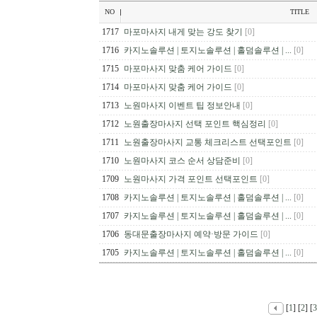
NO
TITLE
1717
마포마사지 내게 맞는 강도 찾기
[0]
1716
카지노솔루션 | 토지노솔루션 | 홀덤솔루션 | ...
[0]
1715
마포마사지 맞춤 케어 가이드
[0]
1714
마포마사지 맞춤 케어 가이드
[0]
1713
노원마사지 이벤트 팁 정보안내
[0]
1712
노원출장마사지 선택 포인트 핵심정리
[0]
1711
노원출장마사지 교통 체크리스트 선택포인트
[0]
1710
노원마사지 코스 순서 상담준비
[0]
1709
노원마사지 가격 포인트 선택포인트
[0]
1708
카지노솔루션 | 토지노솔루션 | 홀덤솔루션 | ...
[0]
1707
카지노솔루션 | 토지노솔루션 | 홀덤솔루션 | ...
[0]
1706
동대문출장마사지 예약·방문 가이드
[0]
1705
카지노솔루션 | 토지노솔루션 | 홀덤솔루션 | ...
[0]
[
1
] [
2
] [
3