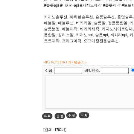
#슬롯api #바카라api #카지노제작 #슬롯제작 #
카지노솔루션, 파워볼솔루션, 슬롯솔루션, 홀덤솔루션
에볼알, 에볼루션, 바카라알, 슬롯알, 정품통합알, 
슬롯분양, 에볼제작, 바카라제작, 카지노사이트임대
통합알, 심리스알, 카지노api, 슬롯api, 바카라api,
,
,
토토제작
프라그마틱
오프매장전용솔루션
-
IP:216.73.216.159 / 덧글(0) -.
이름:
비밀번호:
[전체 :
1782
개]