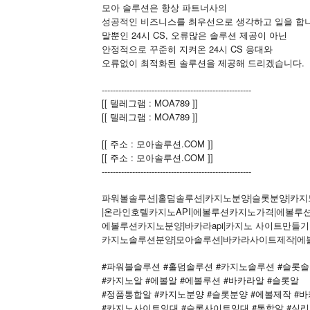
모아 솔루션은 항상 파트너사의
성공적인 비즈니스를 최우선으로 생각하고 일을 합니
말뿐인 24시 CS, 오류많은 솔루션 제공이 아닌
안정적으로 꾸준히 지켜온 24시 CS 응대와
오류없이 최적화된 솔루션을 제공해 드리겠습니다.
------------------------------------------------------
[[ 텔레그램 : MOA789 ]]
[[ 텔레그램 : MOA789 ]]
[[ 주소 : 모아솔루션.COM ]]
[[ 주소 : 모아솔루션.COM ]]
------------------------------------------------------
파워볼솔루션|홀덤솔루션|카지노분양|슬롯분양|카
|온라인호텔카지노API|에볼루션카지노가격|에볼루션카
에볼루션카지노분양|바카라api|카지노 사이트만들기|카
카지노솔루션분양|모아솔루션|바카라사이트제작|에
#파워볼솔루션 #홀덤솔루션 #카지노솔루션 #슬롯
#카지노알 #에볼알 #에볼루션 #바카라알 #슬롯알
#정품통합알 #카지노분양 #슬롯분양 #에볼제작 #
#카지노사이트임대 #슬롯사이트임대 #통합알 #심리스