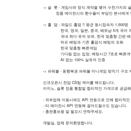
-> 슬
롯 - 게임사와 정식 계약을 맺어 수천가지의
정품 에이전시의 환수율이 부담인 본사에게 
-> 홀
덤 - 와일드 홀덤 !! 평균 동시접속자 1,500명
한국, 영국, 일본, 중국, 베트남 5개 국어 
국내 최다 유저 보유, 한국 맞춤형 간편 
하프 베팅과 기존 홀덤식 베팅의 조화
한국 맞춤형 빠른게임
기다림 없는 입장, 베팅시간 7초로 빠른게
AI 없는 100% 실유저 인증
-> 파워볼 - 동행복권 파워볼 미니게임 받치기 구조
신규오픈시 전담 CS팀 케어를 해드립니다.
카지노, 슬롯 정품 통합알 합리적인 가격으로 공급해
- 외부업체 이용시에도 API 연동으로 인해 합리적
- 타 에이전시 API 연동해 걸어드릴수도 있습니다.
- 총판홍보용 알 필요시 연락주세요.
개발실, 업체 문의환영합니다.