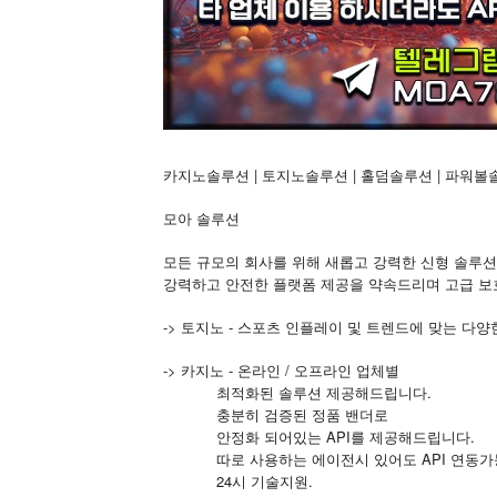
카지노솔루션 | 토지노솔루션 | 홀덤솔루션 | 파워볼
모아 솔루션
모든 규모의 회사를 위해 새롭고 강력한 신형 솔루
강력하고 안전한 플랫폼 제공을 약속드리며 고급 보
-> 토지노 - 스포츠 인플레이 및 트렌드에 맞는 다
-> 카지노 - 온라인 / 오프라인 업체별
최적화된 솔루션 제공해드립니다.
충분히 검증된 정품 밴더로
안정화 되어있는 API를 제공해드립니다.
따로 사용하는 에이전시 있어도 API 연동
24시 기술지원.