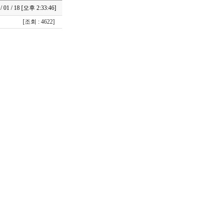
 / 01 / 18 [오후 2:33:46]
[조회 : 4622]