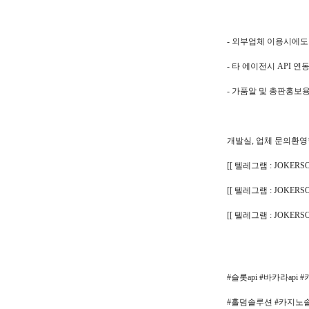
- 외부업체 이용시에도
- 타 에이전시 API 
- 가품알 및 총판홍보
개발실, 업체 문의환영
[[ 텔레그램 : JOKERSO
[[ 텔레그램 : JOKERSO
[[ 텔레그램 : JOKERSO
#슬롯api #바카라a
#홀덤솔루션 #카지노