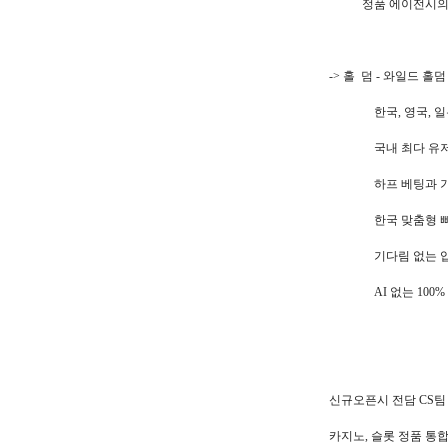
정품 에이전시의 환
-> 홀 덤 - 와일드 홀덤
한국, 영국, 일본, 
국내 최다 유저 보유
하프 베팅과 기존
한국 맞춤형 빠
기다림 없는 입장,
AI 없는 100% 
신규오픈시 전담 CS팀
카지노, 슬롯 정품 통