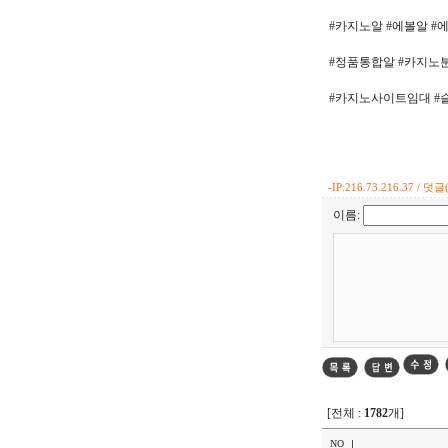
#카지노알 #에볼알 #
#정품통합알 #카지노
#카지노사이트임대 #슬
-
IP:216.73.216.37 / 덧글(
이름:
[전체 :
1782
개]
NO