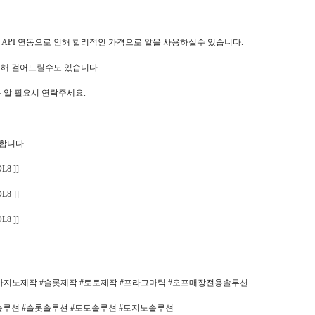
 API 연동으로 인해 합리적인 가격으로 알을 사용하실수 있습니다.
연동해 걸어드릴수도 있습니다.
용 알 필요시 연락주세요.
합니다.
L8 ]]
L8 ]]
L8 ]]
pi #카지노제작 #슬롯제작 #토토제작 #프라그마틱 #오프매장전용솔루션
솔루션 #슬롯솔루션 #토토솔루션 #토지노솔루션