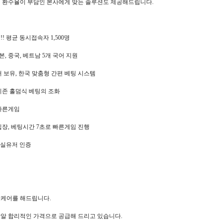
수율이 부담인 본사에게 맞는 솔루션도 제공해드립니다.
 !! 평균 동시접속자 1,500명
중국, 베트남 5개 국어 지원
, 한국 맞춤형 간편 베팅 시스템
 홀덤식 베팅의 조화
른게임
 베팅시간 7초로 빠른게임 진행
실유저 인증
 케어를 해드립니다.
합알 합리적인 가격으로 공급해 드리고 있습니다.