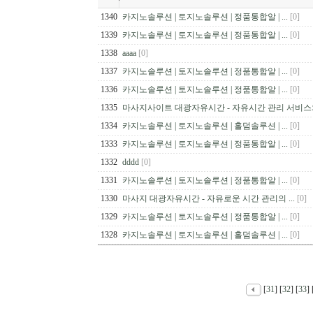
1340
카지노솔루션 | 토지노솔루션 | 정품통합알 | ...
[0]
1339
카지노솔루션 | 토지노솔루션 | 정품통합알 | ...
[0]
1338
aaaa
[0]
1337
카지노솔루션 | 토지노솔루션 | 정품통합알 | ...
[0]
1336
카지노솔루션 | 토지노솔루션 | 정품통합알 | ...
[0]
1335
마사지사이트 대광자유시간 - 자유시간 관리 서비스와 
1334
카지노솔루션 | 토지노솔루션 | 홀덤솔루션 | ...
[0]
1333
카지노솔루션 | 토지노솔루션 | 정품통합알 | ...
[0]
1332
dddd
[0]
1331
카지노솔루션 | 토지노솔루션 | 정품통합알 | ...
[0]
1330
마사지 대광자유시간 - 자유로운 시간 관리의 ...
[0]
1329
카지노솔루션 | 토지노솔루션 | 정품통합알 | ...
[0]
1328
카지노솔루션 | 토지노솔루션 | 홀덤솔루션 | ...
[0]
[
31
] [
32
] [
33
] 