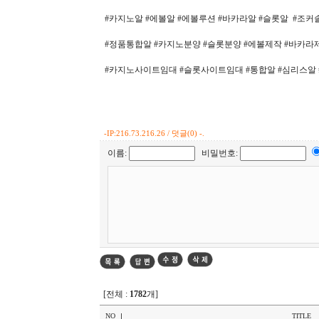
#카지노알 #에볼알 #에볼루션 #바카라알 #슬롯알 #조
#정품통합알 #카지노분양 #슬롯분양 #에볼제작 #바카라
#카지노사이트임대 #슬롯사이트임대 #통합알 #심리스알 #
-
IP:216.73.216.26 / 덧글(0) -.
이름:
비밀번호:
[전체 :
1782
개]
NO
TITLE