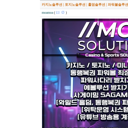
카지노솔루션 | 토지노솔루션 | 홀덤솔루션 | 파워볼솔루션
moamoa
(
)