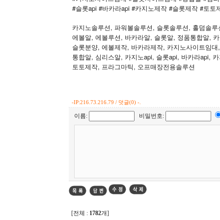
#슬롯api #바카라api #카지노제작 #슬롯제작 #
카지노솔루션, 파워볼솔루션, 슬롯솔루션, 홀덤솔루션
에볼알, 에볼루션, 바카라알, 슬롯알, 정품통합알, 
슬롯분양, 에볼제작, 바카라제작, 카지노사이트임대
통합알, 심리스알, 카지노api, 슬롯api, 바카라api,
,
,
토토제작
프라그마틱
오프매장전용솔루션
-
IP:216.73.216.79 / 덧글(0) -.
이름:
비밀번호:
[전체 :
1782
개]