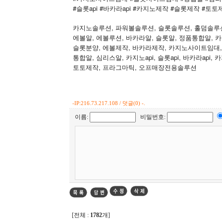
#슬롯api #바카라api #카지노제작 #슬롯제작 #
카지노솔루션, 파워볼솔루션, 슬롯솔루션, 홀덤솔루션
에볼알, 에볼루션, 바카라알, 슬롯알, 정품통합알, 
슬롯분양, 에볼제작, 바카라제작, 카지노사이트임대
통합알, 심리스알, 카지노api, 슬롯api, 바카라api,
,
,
토토제작
프라그마틱
오프매장전용솔루션
-
IP:216.73.217.108 / 덧글(0) -.
이름:
비밀번호:
[전체 :
1782
개]