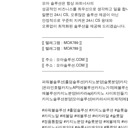
모아 솔루션은 항상 파트너사의
성공적인 비즈니스를 최우선으로 생각하고 일을 합니
말뿐인 24시 CS, 오류많은 솔루션 제공이 아닌
안정적으로 꾸준히 지켜온 24시 CS 응대와
오류없이 최적화된 솔루션을 제공해 드리겠습니다.
------------------------------------------------------
[[ 텔레그램 : MOA789 ]]
[[ 텔레그램 : MOA789 ]]
[[ 주소 : 모아솔루션.COM ]]
[[ 주소 : 모아솔루션.COM ]]
------------------------------------------------------
파워볼솔루션|홀덤솔루션|카지노분양|슬롯분양|카
|온라인호텔카지노API|에볼루션카지노가격|에볼루션카
에볼루션카지노분양|바카라api|카지노 사이트만들기|카
카지노솔루션분양|모아솔루션|바카라사이트제작|에
#파워볼솔루션 #홀덤솔루션 #카지노솔루션 #슬롯
#카지노알 #에볼알 #에볼루션 #바카라알 #슬롯알
#정품통합알 #카지노분양 #슬롯분양 #에볼제작 #
#카지노사이트임대 #슬롯사이트임대 #통합알 #심리스