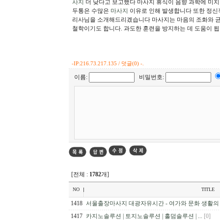
사지
더 낮다고 보고했다 마사지 휴식이 음향 과학에 미
두통은 수많은
마사지
이유로 인해 발생합니다 또한 정신적
리사님을 소개해드리겠습니다 마사지는 마음의 조화와 균형
철학이기도 합니다. 과도한 훈련을 방지하는 데 도움이 
-
IP:216.73.217.135 / 덧글(0) -.
이름:
비밀번호:
[전체 :
1782
개]
NO
TITLE
1418
서울출장마사지 대광자유시간 - 여가와 문화 생활의 .
1417
카지노솔루션 | 토지노솔루션 | 홀덤솔루션 | ...
[0]