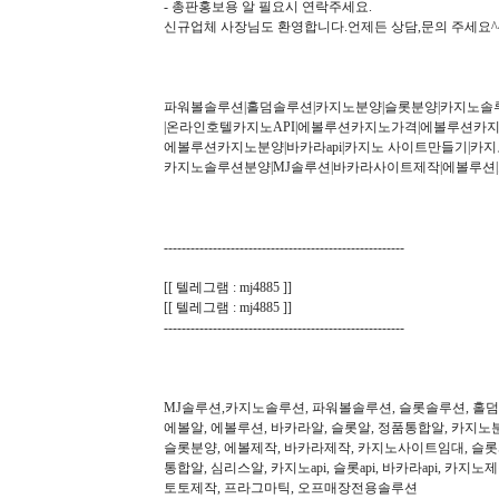
- 총판홍보용 알 필요시 연락주세요.
신규업체 사장님도 환영합니다.언제든 상담,문의 주세요^
파워볼솔루션|홀덤솔루션|카지노분양|슬롯분양|카지노
|온라인호텔카지노API|에볼루션카지노가격|에볼루션카지노a
에볼루션카지노분양|바카라api|카지노 사이트만들기|카지노a
카지노솔루션분양|MJ솔루션|바카라사이트제작|에볼루션
------------------------------------------------------
[[ 텔레그램 : mj4885 ]]
[[ 텔레그램 : mj4885 ]]
------------------------------------------------------
MJ솔루션,카지노솔루션, 파워볼솔루션, 슬롯솔루션, 홀덤
에볼알, 에볼루션, 바카라알, 슬롯알, 정품통합알, 카지노
슬롯분양, 에볼제작, 바카라제작, 카지노사이트임대, 슬
통합알, 심리스알, 카지노api, 슬롯api, 바카라api, 카지노
토토제작, 프라그마틱, 오프매장전용솔루션