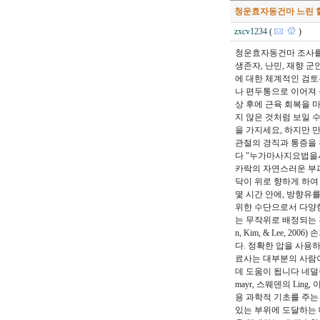
청운효자동건마 느린 
zxcv1234
(
)
청운효자동건마 조사를
생존자, 난민, 재향 군인이
에 대한 체계적인 검토는
나 편두통으로 이어져 불편
상 후에 근육 회복을 
지 않은 것처럼 보일 
을 가지세요, 하지만 
관절의 경직과 통증을 
다 "누가마사지요법을시
카락의 자연스러운 부피
닥이 위로 향하게 하여
몇 시간 안에, 방향유
위한 수단으로서 다양한
는 무작위로 배정되는 
n, Kim, & Lee,
다. 정확한 압을 사용
료사는 대부분의 사람
데 도움이 됩니다 네덜란드의 M
mayr, 스웨덴의 Ling,
용 과학적 기초를 주는
있는 부위에 도달하는 