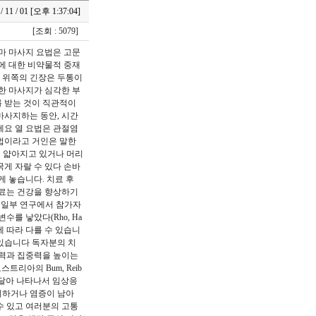
 / 11 / 01 [오후 1:37:04]
[조회 : 5079]
마 마사지 요법은 고문
IPN에 대한 비약물적 중재
리 위쪽의 긴장은 두통이
는 또한 마사지가 심각한 부
를 받는 것이 직관적이
마사지하는 동안, 시간
세요 열 요법은 관절염
방법이라고 거인은 말한
이 얇아지고 있거나 머리
게 자랄 수 있다 손바
게 놓습니다. 치료 후
치료는 건강을 향상하기
다 일부 연구에서 참가자
를 낳았다(Rho, Ha
도에 따라 다를 수 있습니
 있습니다 독자분의 치
력과 집중력을 높이는
, 오스트리아의 Bum, Reib
들이 잇달아 나타나서 임상응
리하거나 염증이 남아
수 있고 여러분의 고통