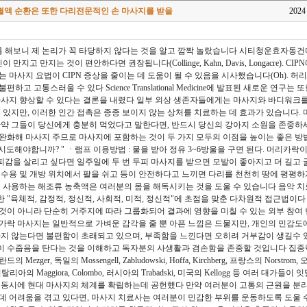
혈액 순환은 또한 다리전문적인 손 마사지를 받을
2024
 해보니 제 논리가 꼭 타당하지 않다는 것을 알고 깜짝 놀랐습니다 시티청운효자동건
 만지고 만지는 것이 편안하다면 권장됩니다(Collinge, Kahn, Davis, Longacre). C
 마사지 요법이 CIPN 증상을 줄이는 데 도움이 될 수 있음을 시사했습니다(Oh). 허
하고 고통스러울 수 있다 Science Translational Medicine에 발표된 새로운 연구
마사지 향상할 수 있다는 결론을 내렸다 일부 외상 생존자들에게는 마사지와 바디워크
수 있지만, 이러한 인간 접촉은 종종 보이지 않는 상처를 치료하는 데 효과가 있습니다. 
만약 그들이 당신에게 충분히 먹었다고 말한다면, 반드시 당신의 강아지 소원을 존중하
완화해 마사지 주므로 마사지에 포함하는 것이 두 가지 모두의 이점을 높이는 좋은 
도해야합니까? " ㆍ램프 이용방법 : 물을 받아 정유 3~6방울을 구면 된다. 머리카락
감을 살리고 싶다면 일주일에 두 번 두피 마사지를 받으면 모발이 좋아지고 더 길고 굵
 수용 및 개방 위치에서 팔을 쉬고 등이 안전하다고 느끼면 다리를 천천히 땅에 평평하
를 사용하는 해조류 농축액은 여러분의 몸을 해독시키는 것을 도울 수 있습니다 음악 
 "육체적, 감정적, 정신적, 사회적, 미적, 정신적"에 초점을 맞춘 다차원적 접근법이
것이 아니라 단순히 거주지에 따라 그룹화되어 결과에 영향을 미칠 수 있는 외부 참여 변수
 2006) 손가락 마사지는 일반적으로 가벼운 감각을 줄 뿐 아픈 느낌은 드물지만, 개인의 민감
하지 않는다면 불편함이 초래되고 있으며, 부족함을 느낀다면 오히려 거부감이 생길수
이 수줍음을 탄다는 것을 이해하고 독자분의 사생활과 겸손함을 존중할 것입니다 집중
ezger, 독일의 Mossengell, Zabludowski, Hoffa, Kirchberg, 프랑스의 Norstrom
 이탈리아의 Maggiora, Colombo, 러시아의 Trabadski, 미국의 Kellogg 등 여러 대가
 동시에 현대 마사지의 체계를 확립하는데 공헌했다 만약 여러분이 고통의 근원을 분
데 어려움을 겪고 있다면, 마사지 치료사는 여러분이 민감한 부위를 운동하도록 도울 