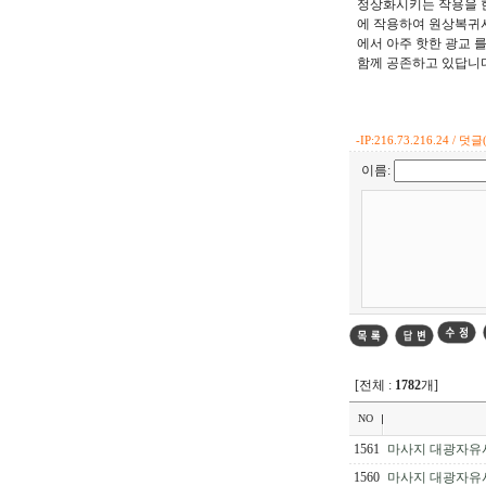
정상화시키는 작용을 한
에 작용하여 원상복귀시
에서 아주 핫한 광교
함께 공존하고 있답니다
-
IP:216.73.216.24 / 덧글(
이름:
[전체 :
1782
개]
NO
1561
마사지 대광자유시
1560
마사지 대광자유시