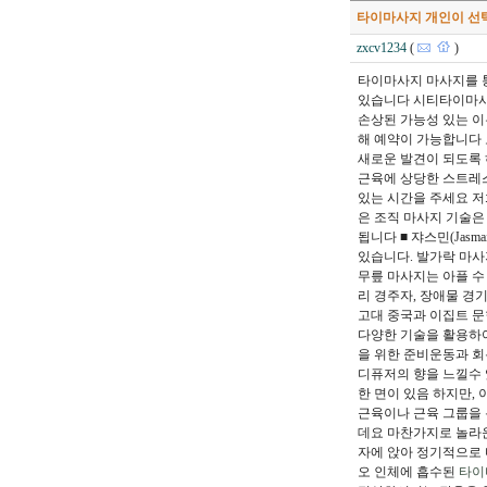
타이마사지 개인이 선택
zxcv1234
(
)
타이마사지 마사지를 통
있습니다 시티타이마사지
손상된 가능성 있는 
해 예약이 가능합니다 
새로운 발견이 되도록 하
근육에 상당한 스트레스
있는 시간을 주세요 저
은 조직 마사지 기술은
됩니다 ■ 쟈스민(Jas
있습니다. 발가락 마사
무릎 마사지는 아플 수
리 경주자, 장애물 경기
고대 중국과 이집트 문
다양한 기술을 활용하여
을 위한 준비운동과 
디퓨저의 향을 느낄수 
한 면이 있음 하지만,
근육이나 근육 그룹을 
데요 마찬가지로 놀라운
자에 앉아 정기적으로 
오 인체에 흡수된
타이