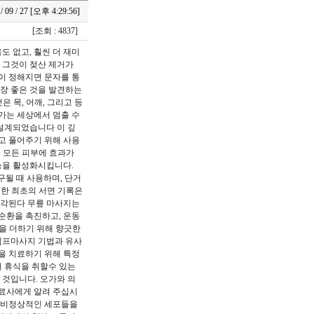
 / 09 / 27 [오후 4:29:56]
[조회 : 4837]
 없고, 훨씬 더 재미
 그것이 젖산 제거가
이 정해지면 문자를 통
가장 좋은 것을 발견하는
 목, 어깨, 그리고 등
가는 세상에서 멈출 수
 설계되었습니다 이 깊
고 풀어주기 위해 사용
로 모든 피부에 효과가
능을 활성화시킵니다.
구될 때 사용하며, 단거
 대한 최초의 서면 기록은
생각된다 무릎 마사지는
순환을 촉진하고, 운동
을 더하기 위해 향긋한
림프마사지 기법과 유사
을 치료하기 위해 특정
서 휴식을 취할수 있는
 것입니다. 오가와 의
치료사에게 알려 주십시
며 비정상적인 세포들을