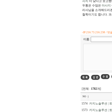
사지
더 낮다고 보고했
두통은 수많은
마사지
리사님을 소개해드리겠
철학이기도 합니다. 과
-
IP:216.73.216.238 / 덧글
이름:
[전체 :
1782
개]
NO
1574
카지노솔루션 | 토
1573
카지노솔루션 | 토