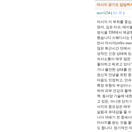
마사지 공기도 답답하
zxcv1234
(
)
마사지 이 부위를 중심
덴어, 깊은 티슈, 테이
방식을 TIM에서 
했습니다 스웨디시는 
반사 마사지(reflex
않은 퇴근시간 안에서 
성적인 긴장 상태에 있
의사소통이 매우 많은 
좋아하고 찌르고 있다"
거나 불안한 상태를 진
정신적 안녕을 위한 
마음도 인정하고, 안과
특정 유형의 부상이나 
하여 피부 건강과 혈액순
책: 동서양 기술에 대한 
고 있든, 아니면 단지
사지의 중요성은 매우 
살핌과 유대감을 줄 수
니다 16세기 전 중세
마사지를 받는 것을 
도 합니다. 정기적인 