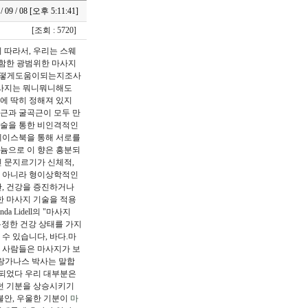
 / 09 / 08 [오후 5:11:41]
[조회 : 5720]
 따라서, 우리는 스웨
 포함한 광범위한 마사지
어떻게도움이되는지조사
마사지는 뭐니뭐니해도
문에 딱히 정해져 있지
근과 굴곡근이 모두 만
기술을 통한 비인격적인
페이스북을 통해 서로를
늄으로 이 향은 흥분되
인 문지르기가 신체적,
뿐 아니라 형이상학적인
만, 건강을 증진하거나
한 마사지 기술을 적용
Lidell의 "마사지
이 특정한 건강 상태를 가지
수 있습니다, 바다.마
 사람들은 마사지가 보
 랑가나스 박사는 말합
시되었다 우리 대부분은
던 기분을 상승시키기
불안, 우울한 기분이
마