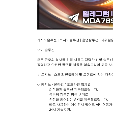
카지노솔루션 | 토지노솔루션 | 홀덤솔루션 | 파워볼
모아 솔루션
모든 규모의 회사를 위해 새롭고 강력한 신형 솔루
강력하고 안전한 플랫폼 제공을 약속드리며 고급 보
-> 토지노 - 스포츠 인플레이 및 트렌드에 맞는 다
-> 카지노 - 온라인 / 오프라인 업체별
최적화된 솔루션 제공해드립니다.
충분히 검증된 정품 밴더로
안정화 되어있는 API를 제공해드립니다.
따로 사용하는 에이전시 있어도 API 연동
24시 기술지원.