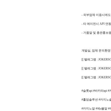
- 외부업체 이용시에도
- 타 에이전시 API 
- 가품알 및 총판홍보
개발실, 업체 문의환영
[[ 텔레그램 : JOKERSO
[[ 텔레그램 : JOKERSO
[[ 텔레그램 : JOKERSO
#슬롯api #바카라a
#홀덤솔루션 #카지노
#카지노알 #에a볼알 