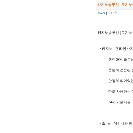
카지노솔루션 | 토지노
Joker
(
)
카지노솔루션 | 토지노
-> 카지노 - 온라인 /
최적화된 솔루션 
충분히 검증된 정
안정화 되어있는 A
따로 사용하는 에이
24시 기술지원.
-> 슬 롯 - 게임사