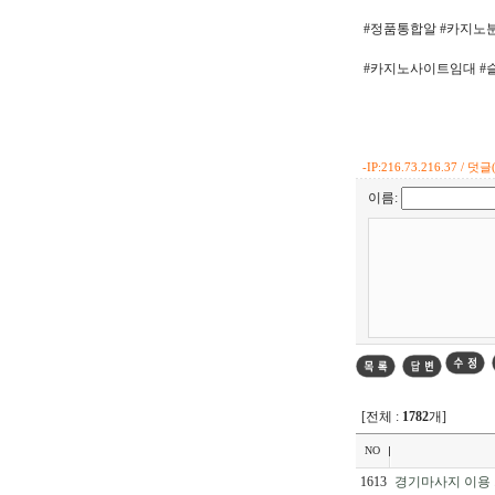
#정품통합알 #카지노
#카지노사이트임대 #슬
-
IP:216.73.216.37 / 덧글(
이름:
[전체 :
1782
개]
NO
1613
경기마사지 이용