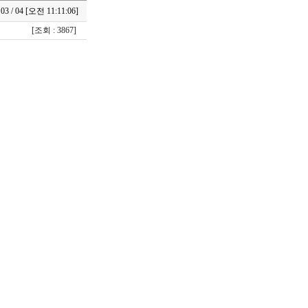
/ 03 / 04 [오전 11:11:06]
[조회 : 3867]