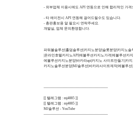
- 외부업체 이용시에도 API 연동으로 인해 합리적인 가
- 타 에이전시 API 연동해 걸어드릴수도 있습니다.
- 총판홍보용 알 필요시 연락주세요.
개발실, 업체 문의환영합니다.
파워볼솔루션|홀덤솔루션|카지노분양|슬롯분양|카지노
|온라인호텔카지노API|에볼루션카지노가격|에볼루션카지노a
에볼루션카지노분양|바카라api|카지노 사이트만들기|카지노a
카지노솔루션분양|MJ솔루션|바카라사이트제작|에볼루션
------------------------------------------------------
[[ 텔레그램 : mj4885 ]]
[[ 텔레그램 : mj4885 ]]
MJ솔루션 - YouTube
------------------------------------------------------