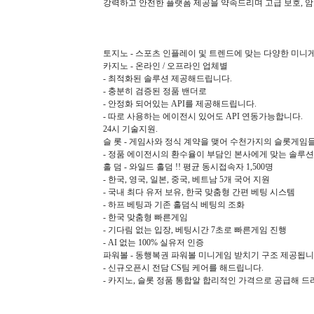
강력하고 안전한 플랫폼 제공을 약속드리며 고급 보호, 
토지노 - 스포츠 인플레이 및 트렌드에 맞는 다양한 미니
카지노 - 온라인 / 오프라인 업체별
- 최적화된 솔루션 제공해드립니다.
- 충분히 검증된 정품 밴더로
- 안정화 되어있는 API를 제공해드립니다.
- 따로 사용하는 에이전시 있어도 API 연동가능합니다.
24시 기술지원.
슬 롯 - 게임사와 정식 계약을 맺어 수천가지의 슬롯게임
- 정품 에이전시의 환수율이 부담인 본사에게 맞는 솔루
홀 덤 - 와일드 홀덤 !! 평균 동시접속자 1,500명
- 한국, 영국, 일본, 중국, 베트남 5개 국어 지원
- 국내 최다 유저 보유, 한국 맞춤형 간편 베팅 시스템
- 하프 베팅과 기존 홀덤식 베팅의 조화
- 한국 맞춤형 빠른게임
- 기다림 없는 입장, 베팅시간 7초로 빠른게임 진행
- AI 없는 100% 실유저 인증
파워볼 - 동행복권 파워볼 미니게임 받치기 구조 제공됩니
- 신규오픈시 전담 CS팀 케어를 해드립니다.
- 카지노, 슬롯 정품 통합알 합리적인 가격으로 공급해 드