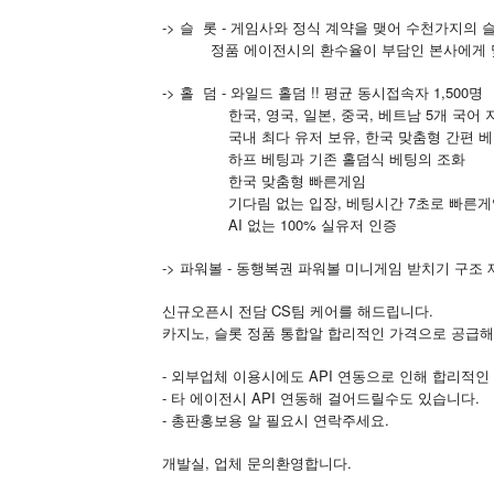
-> 슬
롯 - 게임사와 정식 계약을 맺어 수천가지의
정품 에이전시의 환수율이 부담인 본사에게 
-> 홀
덤 - 와일드 홀덤 !! 평균 동시접속자 1,500명
한국, 영국, 일본, 중국, 베트남 5개 국어 
국내 최다 유저 보유, 한국 맞춤형 간편 
하프 베팅과 기존 홀덤식 베팅의 조화
한국 맞춤형 빠른게임
기다림 없는 입장, 베팅시간 7초로 빠른게
AI 없는 100% 실유저 인증
-> 파워볼 - 동행복권 파워볼 미니게임 받치기 구조
신규오픈시 전담 CS팀 케어를 해드립니다.
카지노, 슬롯 정품 통합알 합리적인 가격으로 공급해
- 외부업체 이용시에도 API 연동으로 인해 합리적
- 타 에이전시 API 연동해 걸어드릴수도 있습니다.
- 총판홍보용 알 필요시 연락주세요.
개발실, 업체 문의환영합니다.