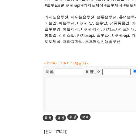
#슬롯api #바카라api #카지노제작 #슬롯제작 #
카지노솔루션, 파워볼솔루션, 슬롯솔루션, 홀덤솔루션
에볼알, 에볼루션, 바카라알, 슬롯알, 정품통합알, 
슬롯분양, 에볼제작, 바카라제작, 카지노사이트임대
통합알, 심리스알, 카지노api, 슬롯api, 바카라api,
,
,
토토제작
프라그마틱
오프매장전용솔루션
-
IP:216.73.216.103 / 덧글(0) -.
이름:
비밀번호:
[전체 :
1782
개]